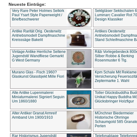
Neueste Einträge:
Very Rare Peter Holmes Selkirk
Sektgläser Sektschalen 
Paul Ysart Style Paperweight /
Luminarc Cavalier Rot 70
Briefbeschwerer
Design Klassiker
Antike Rarität Orig. Oesterwitz
Antikes Oesterwitz
Antriebsmodell Dampfmaschine
Antriebsmodell Dampfma
Kreisssäge Bakelit
Stand Schleifmaschine Ba
Vintage Antike Herrliche Seltene
R&b Vorlegebesteck 800
Jugendstil Wandfliese Gemarkt
Silber Robbe & Berking
G West Germany
Rosenmuster 6 Tlg.
Murano Glas - Fisch 1960?
Kpm Schale Mit Reklame
Glaskunst Glasobjekt Mille Fiori
Versicherung Feuersozitä
Zeptermarke 1. Wahl
Alte Antike Lupenmalerei
Toller Glücksbuddha Bu
Miniaturmalerei Signiert Seguin
Unikat Happy Buddha M
Um 1860/1880
Glücksbringer Holzfigur
Alter Antiker Granat Armreif
MÜnchner Biedermeier
Armband Um 1900/1910
Historische Ohrringe
Schaumgold 585 Granate 
Perlen
Rar Historismus Jugendstil
Telefonablage Telefonreg