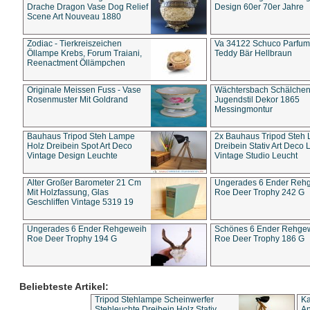
Drache Dragon Vase Dog Relief
Design 60er 70er Jahre
Scene Art Nouveau 1880
Zodiac - Tierkreiszeichen
Va 34122 Schuco Parfum 
Öllampe Krebs, Forum Traiani,
Teddy Bär Hellbraun
Reenactment Öllämpchen
Originale Meissen Fuss - Vase
Wächtersbach Schälche
Rosenmuster Mit Goldrand
Jugendstil Dekor 1865
Messingmontur
Bauhaus Tripod Steh Lampe
2x Bauhaus Tripod Steh
Holz Dreibein Spot Art Deco
Dreibein Stativ Art Deco L
Vintage Design Leuchte
Vintage Studio Leucht
Alter Großer Barometer 21 Cm
Ungerades 6 Ender Reh
Mit Holzfassung, Glas
Roe Deer Trophy 242 G
Geschliffen Vintage 5319 19
Ungerades 6 Ender Rehgeweih
Schönes 6 Ender Rehge
Roe Deer Trophy 194 G
Roe Deer Trophy 186 G
Beliebteste Artikel:
Tripod Stehlampe Scheinwerfer
Ka
Stehleuchte Dreibein Holz Stativ
An