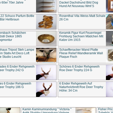
 60er 70er Jahre
Dackel Dachshund Bild Dog
Hund Art Nouveau Wmf S
22 Schuco Parfum Bottle
Rosenthal Vita Weiss Matt Schale
Bär Hellbraun
26 Cm
ersbach Schälchen
Keramik Figur Kurt Feuerriegel
stil Dekor 1865
Frohburg Sachsen Mädchen Mit
ngmontur
Katze Um 1915
uhaus Tripod Steh Lampe
Schaeffenacker Wand Platte
in Stativ Art Deco Loft
Fliese Relief Wandkeramik Wall
e Studio Leucht
Plaque Fisch
ades 6 Ender Rehgeweih
Schönes 6 Ender Rehgeweih
eer Trophy 242 G
Roe Deer Trophy 224 G
es 6 Ender Rehgeweih
6 Ender Rehgeweih Auf
eer Trophy 186 G
Naturholzbrett Roe Deer Trophy
Höhe: 34 Cm
Kamin Kaminumrandung " Victoria "
Fisher Pri
Antik Shabby Umrandung Vintage
Zubehör, V