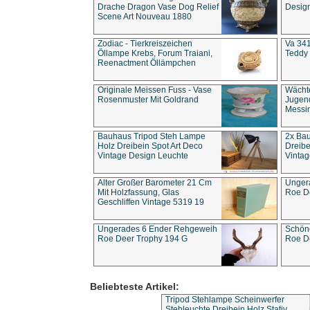
Drache Dragon Vase Dog Relief
Design
Scene Art Nouveau 1880
Zodiac - Tierkreiszeichen
Va 341
Öllampe Krebs, Forum Traiani,
Teddy 
Reenactment Öllämpchen
Originale Meissen Fuss - Vase
Wächt
Rosenmuster Mit Goldrand
Jugend
Messi
Bauhaus Tripod Steh Lampe
2x Ba
Holz Dreibein Spot Art Deco
Dreibe
Vintage Design Leuchte
Vintag
Alter Großer Barometer 21 Cm
Unger
Mit Holzfassung, Glas
Roe D
Geschliffen Vintage 5319 19
Ungerades 6 Ender Rehgeweih
Schön
Roe Deer Trophy 194 G
Roe D
Beliebteste Artikel:
Tripod Stehlampe Scheinwerfer
Stehleuchte Dreibein Holz Stativ