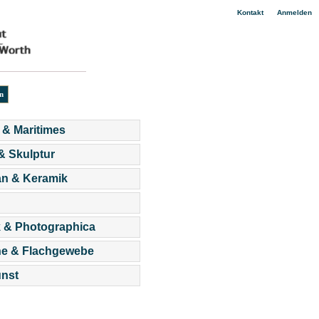
|
Kontakt
Anmelden
 & Maritimes
 & Skulptur
an & Keramik
 & Photographica
he & Flachgewebe
nst