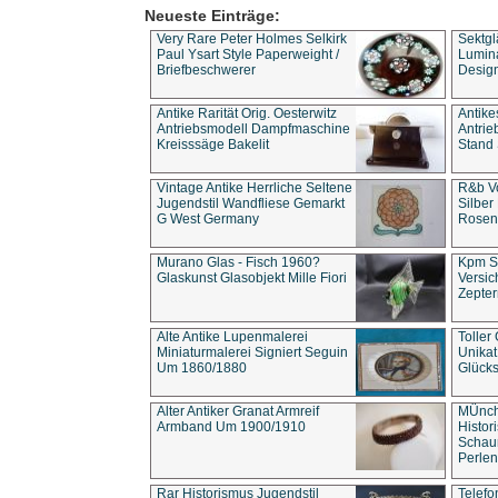
Neueste Einträge:
Very Rare Peter Holmes Selkirk
Sektgl
Paul Ysart Style Paperweight /
Lumina
Briefbeschwerer
Design
Antike Rarität Orig. Oesterwitz
Antike
Antriebsmodell Dampfmaschine
Antri
Kreisssäge Bakelit
Stand 
Vintage Antike Herrliche Seltene
R&b Vo
Jugendstil Wandfliese Gemarkt
Silber
G West Germany
Rosenm
Murano Glas - Fisch 1960?
Kpm S
Glaskunst Glasobjekt Mille Fiori
Versic
Zepter
Alte Antike Lupenmalerei
Toller
Miniaturmalerei Signiert Seguin
Unika
Um 1860/1880
Glücks
Alter Antiker Granat Armreif
MÜnch
Armband Um 1900/1910
Histor
Schaum
Perlen
Rar Historismus Jugendstil
Telefo