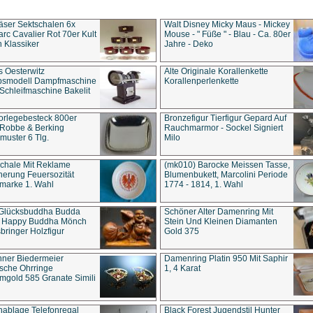
äser Sektschalen 6x
Walt Disney Micky Maus - Mickey
rc Cavalier Rot 70er Kult
Mouse - " Füße " - Blau - Ca. 80er
 Klassiker
Jahre - Deko
s Oesterwitz
Alte Originale Korallenkette
ebsmodell Dampfmaschine
Korallenperlenkette
Schleifmaschine Bakelit
rlegebesteck 800er
Bronzefigur Tierfigur Gepard Auf
 Robbe & Berking
Rauchmarmor - Sockel Signiert
uster 6 Tlg.
Milo
chale Mit Reklame
(mk010) Barocke Meissen Tasse,
herung Feuersozität
Blumenbukett, Marcolini Periode
marke 1. Wahl
1774 - 1814, 1. Wahl
 Glücksbuddha Budda
Schöner Alter Damenring Mit
t Happy Buddha Mönch
Stein Und Kleinen Diamanten
bringer Holzfigur
Gold 375
ner Biedermeier
Damenring Platin 950 Mit Saphir
ische Ohrringe
1, 4 Karat
gold 585 Granate Simili
nablage Telefonregal
Black Forest Jugendstil Hunter