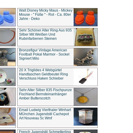
Walt Disney Micky Maus - Mickey
Mouse - " Füße " - Rot - Ca. 80er
Jahre - Deko
Sehr Schöner Alter Ring Aus 935
Silber Mit Weißen Und
Rubinfarbenen Steinen
Bronzefigur Vintage American
Football Pokal Marmor - Sockel
Signiert Milo
20 X Triglides 4 Webgürtel
Handtaschen Geldbeutel Ring
Verschluss Haken Schieber
Sehr Alter Silber 835 Fischpunze
Fischland Bernsteinanhänger
Amber Butterscotch
Email Ludwig Vierthaler Winhart
MÜnchen Jugendstil Cachepot
Art Nouveau 5c Wmf
French Jugendstil Schmetterling