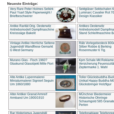
Neueste Einträge:
Very Rare Peter Holmes Selkirk
Sektgläser Sektschalen 
Paul Ysart Style Paperweight /
Luminarc Cavalier Rot 70
Briefbeschwerer
Design Klassiker
Antike Rarität Orig. Oesterwitz
Antikes Oesterwitz
Antriebsmodell Dampfmaschine
Antriebsmodell Dampfma
Kreisssäge Bakelit
Stand Schleifmaschine Ba
Vintage Antike Herrliche Seltene
R&b Vorlegebesteck 800
Jugendstil Wandfliese Gemarkt
Silber Robbe & Berking
G West Germany
Rosenmuster 6 Tlg.
Murano Glas - Fisch 1960?
Kpm Schale Mit Reklame
Glaskunst Glasobjekt Mille Fiori
Versicherung Feuersozitä
Zeptermarke 1. Wahl
Alte Antike Lupenmalerei
Toller Glücksbuddha Bu
Miniaturmalerei Signiert Seguin
Unikat Happy Buddha M
Um 1860/1880
Glücksbringer Holzfigur
Alter Antiker Granat Armreif
MÜnchner Biedermeier
Armband Um 1900/1910
Historische Ohrringe
Schaumgold 585 Granate 
Perlen
Rar Historismus Jugendstil
Telefonablage Telefonreg