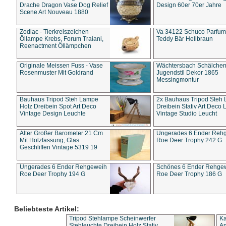
Drache Dragon Vase Dog Relief
Design 60er 70er Jahre
Scene Art Nouveau 1880
Zodiac - Tierkreiszeichen
Va 34122 Schuco Parfum 
Öllampe Krebs, Forum Traiani,
Teddy Bär Hellbraun
Reenactment Öllämpchen
Originale Meissen Fuss - Vase
Wächtersbach Schälche
Rosenmuster Mit Goldrand
Jugendstil Dekor 1865
Messingmontur
Bauhaus Tripod Steh Lampe
2x Bauhaus Tripod Steh
Holz Dreibein Spot Art Deco
Dreibein Stativ Art Deco L
Vintage Design Leuchte
Vintage Studio Leucht
Alter Großer Barometer 21 Cm
Ungerades 6 Ender Reh
Mit Holzfassung, Glas
Roe Deer Trophy 242 G
Geschliffen Vintage 5319 19
Ungerades 6 Ender Rehgeweih
Schönes 6 Ender Rehge
Roe Deer Trophy 194 G
Roe Deer Trophy 186 G
Beliebteste Artikel:
Tripod Stehlampe Scheinwerfer
Ka
Stehleuchte Dreibein Holz Stativ
An