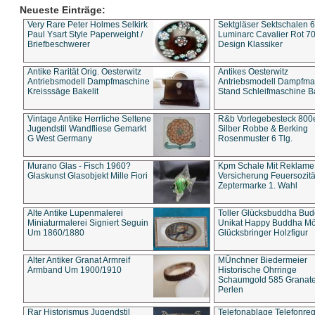
Neueste Einträge:
Very Rare Peter Holmes Selkirk
Sektgläser Sektschalen 
Paul Ysart Style Paperweight /
Luminarc Cavalier Rot 70
Briefbeschwerer
Design Klassiker
Antike Rarität Orig. Oesterwitz
Antikes Oesterwitz
Antriebsmodell Dampfmaschine
Antriebsmodell Dampfma
Kreisssäge Bakelit
Stand Schleifmaschine Ba
Vintage Antike Herrliche Seltene
R&b Vorlegebesteck 800
Jugendstil Wandfliese Gemarkt
Silber Robbe & Berking
G West Germany
Rosenmuster 6 Tlg.
Murano Glas - Fisch 1960?
Kpm Schale Mit Reklame
Glaskunst Glasobjekt Mille Fiori
Versicherung Feuersozitä
Zeptermarke 1. Wahl
Alte Antike Lupenmalerei
Toller Glücksbuddha Bu
Miniaturmalerei Signiert Seguin
Unikat Happy Buddha M
Um 1860/1880
Glücksbringer Holzfigur
Alter Antiker Granat Armreif
MÜnchner Biedermeier
Armband Um 1900/1910
Historische Ohrringe
Schaumgold 585 Granate 
Perlen
Rar Historismus Jugendstil
Telefonablage Telefonreg