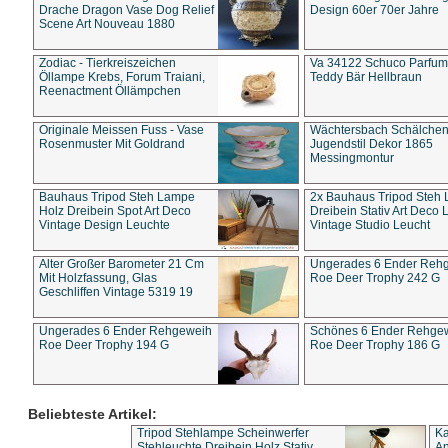
Drache Dragon Vase Dog Relief
Design 60er 70er Jahre
Scene Art Nouveau 1880
Zodiac - Tierkreiszeichen
Va 34122 Schuco Parfum 
Öllampe Krebs, Forum Traiani,
Teddy Bär Hellbraun
Reenactment Öllämpchen
Originale Meissen Fuss - Vase
Wächtersbach Schälche
Rosenmuster Mit Goldrand
Jugendstil Dekor 1865
Messingmontur
Bauhaus Tripod Steh Lampe
2x Bauhaus Tripod Steh
Holz Dreibein Spot Art Deco
Dreibein Stativ Art Deco L
Vintage Design Leuchte
Vintage Studio Leucht
Alter Großer Barometer 21 Cm
Ungerades 6 Ender Reh
Mit Holzfassung, Glas
Roe Deer Trophy 242 G
Geschliffen Vintage 5319 19
Ungerades 6 Ender Rehgeweih
Schönes 6 Ender Rehge
Roe Deer Trophy 194 G
Roe Deer Trophy 186 G
Beliebteste Artikel:
Tripod Stehlampe Scheinwerfer
Ka
Stehleuchte Dreibein Holz Stativ
An