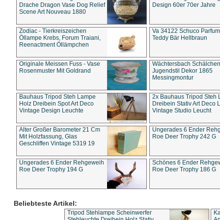
Drache Dragon Vase Dog Relief
Design 60er 70er Jahre
Scene Art Nouveau 1880
Zodiac - Tierkreiszeichen
Va 34122 Schuco Parfum 
Öllampe Krebs, Forum Traiani,
Teddy Bär Hellbraun
Reenactment Öllämpchen
Originale Meissen Fuss - Vase
Wächtersbach Schälche
Rosenmuster Mit Goldrand
Jugendstil Dekor 1865
Messingmontur
Bauhaus Tripod Steh Lampe
2x Bauhaus Tripod Steh
Holz Dreibein Spot Art Deco
Dreibein Stativ Art Deco L
Vintage Design Leuchte
Vintage Studio Leucht
Alter Großer Barometer 21 Cm
Ungerades 6 Ender Reh
Mit Holzfassung, Glas
Roe Deer Trophy 242 G
Geschliffen Vintage 5319 19
Ungerades 6 Ender Rehgeweih
Schönes 6 Ender Rehge
Roe Deer Trophy 194 G
Roe Deer Trophy 186 G
Beliebteste Artikel:
Tripod Stehlampe Scheinwerfer
Ka
Stehleuchte Dreibein Holz Stativ
An