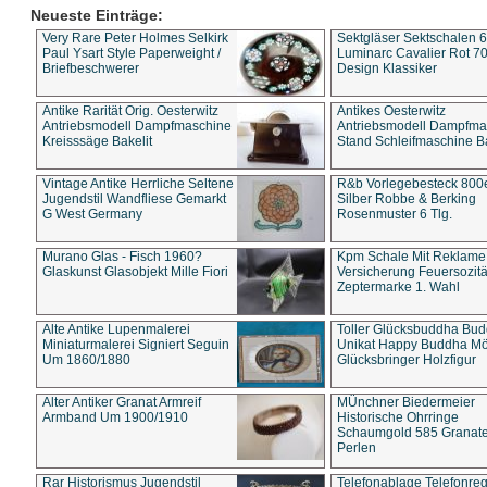
Neueste Einträge:
Very Rare Peter Holmes Selkirk
Sektgläser Sektschalen 
Paul Ysart Style Paperweight /
Luminarc Cavalier Rot 70
Briefbeschwerer
Design Klassiker
Antike Rarität Orig. Oesterwitz
Antikes Oesterwitz
Antriebsmodell Dampfmaschine
Antriebsmodell Dampfma
Kreisssäge Bakelit
Stand Schleifmaschine Ba
Vintage Antike Herrliche Seltene
R&b Vorlegebesteck 800
Jugendstil Wandfliese Gemarkt
Silber Robbe & Berking
G West Germany
Rosenmuster 6 Tlg.
Murano Glas - Fisch 1960?
Kpm Schale Mit Reklame
Glaskunst Glasobjekt Mille Fiori
Versicherung Feuersozitä
Zeptermarke 1. Wahl
Alte Antike Lupenmalerei
Toller Glücksbuddha Bu
Miniaturmalerei Signiert Seguin
Unikat Happy Buddha M
Um 1860/1880
Glücksbringer Holzfigur
Alter Antiker Granat Armreif
MÜnchner Biedermeier
Armband Um 1900/1910
Historische Ohrringe
Schaumgold 585 Granate 
Perlen
Rar Historismus Jugendstil
Telefonablage Telefonreg