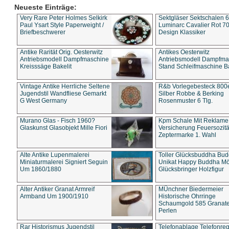
Neueste Einträge:
Very Rare Peter Holmes Selkirk
Sektgläser Sektschalen 
Paul Ysart Style Paperweight /
Luminarc Cavalier Rot 70
Briefbeschwerer
Design Klassiker
Antike Rarität Orig. Oesterwitz
Antikes Oesterwitz
Antriebsmodell Dampfmaschine
Antriebsmodell Dampfma
Kreisssäge Bakelit
Stand Schleifmaschine Ba
Vintage Antike Herrliche Seltene
R&b Vorlegebesteck 800
Jugendstil Wandfliese Gemarkt
Silber Robbe & Berking
G West Germany
Rosenmuster 6 Tlg.
Murano Glas - Fisch 1960?
Kpm Schale Mit Reklame
Glaskunst Glasobjekt Mille Fiori
Versicherung Feuersozitä
Zeptermarke 1. Wahl
Alte Antike Lupenmalerei
Toller Glücksbuddha Bu
Miniaturmalerei Signiert Seguin
Unikat Happy Buddha M
Um 1860/1880
Glücksbringer Holzfigur
Alter Antiker Granat Armreif
MÜnchner Biedermeier
Armband Um 1900/1910
Historische Ohrringe
Schaumgold 585 Granate 
Perlen
Rar Historismus Jugendstil
Telefonablage Telefonreg