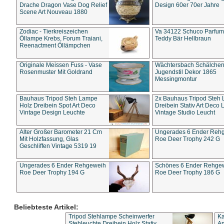
Drache Dragon Vase Dog Relief
Design 60er 70er Jahre
Scene Art Nouveau 1880
Zodiac - Tierkreiszeichen
Va 34122 Schuco Parfum 
Öllampe Krebs, Forum Traiani,
Teddy Bär Hellbraun
Reenactment Öllämpchen
Originale Meissen Fuss - Vase
Wächtersbach Schälche
Rosenmuster Mit Goldrand
Jugendstil Dekor 1865
Messingmontur
Bauhaus Tripod Steh Lampe
2x Bauhaus Tripod Steh
Holz Dreibein Spot Art Deco
Dreibein Stativ Art Deco L
Vintage Design Leuchte
Vintage Studio Leucht
Alter Großer Barometer 21 Cm
Ungerades 6 Ender Reh
Mit Holzfassung, Glas
Roe Deer Trophy 242 G
Geschliffen Vintage 5319 19
Ungerades 6 Ender Rehgeweih
Schönes 6 Ender Rehge
Roe Deer Trophy 194 G
Roe Deer Trophy 186 G
Beliebteste Artikel:
Tripod Stehlampe Scheinwerfer
Ka
Stehleuchte Dreibein Holz Stativ
An