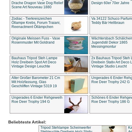
Drache Dragon Vase Dog Relief
Design 60er 70er Jahre
Scene Art Nouveau 1880
Zodiac - Tierkreiszeichen
Va 34122 Schuco Parfum 
Öllampe Krebs, Forum Traiani,
Teddy Bär Hellbraun
Reenactment Öllämpchen
Originale Meissen Fuss - Vase
Wächtersbach Schälche
Rosenmuster Mit Goldrand
Jugendstil Dekor 1865
Messingmontur
Bauhaus Tripod Steh Lampe
2x Bauhaus Tripod Steh
Holz Dreibein Spot Art Deco
Dreibein Stativ Art Deco L
Vintage Design Leuchte
Vintage Studio Leucht
Alter Großer Barometer 21 Cm
Ungerades 6 Ender Reh
Mit Holzfassung, Glas
Roe Deer Trophy 242 G
Geschliffen Vintage 5319 19
Ungerades 6 Ender Rehgeweih
Schönes 6 Ender Rehge
Roe Deer Trophy 194 G
Roe Deer Trophy 186 G
Beliebteste Artikel:
Tripod Stehlampe Scheinwerfer
Ka
Stehleuchte Dreibein Holz Stativ
An