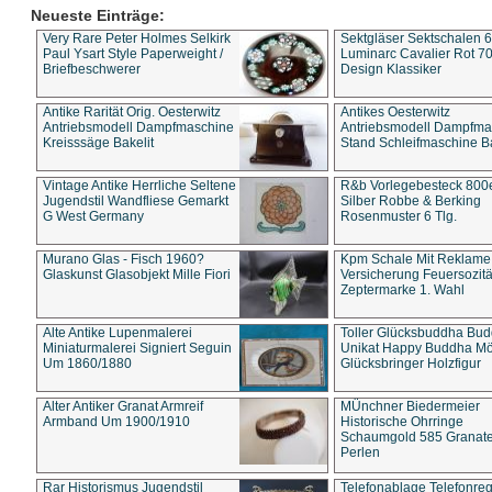
Neueste Einträge:
Very Rare Peter Holmes Selkirk
Sektgläser Sektschalen 
Paul Ysart Style Paperweight /
Luminarc Cavalier Rot 70
Briefbeschwerer
Design Klassiker
Antike Rarität Orig. Oesterwitz
Antikes Oesterwitz
Antriebsmodell Dampfmaschine
Antriebsmodell Dampfma
Kreisssäge Bakelit
Stand Schleifmaschine Ba
Vintage Antike Herrliche Seltene
R&b Vorlegebesteck 800
Jugendstil Wandfliese Gemarkt
Silber Robbe & Berking
G West Germany
Rosenmuster 6 Tlg.
Murano Glas - Fisch 1960?
Kpm Schale Mit Reklame
Glaskunst Glasobjekt Mille Fiori
Versicherung Feuersozitä
Zeptermarke 1. Wahl
Alte Antike Lupenmalerei
Toller Glücksbuddha Bu
Miniaturmalerei Signiert Seguin
Unikat Happy Buddha M
Um 1860/1880
Glücksbringer Holzfigur
Alter Antiker Granat Armreif
MÜnchner Biedermeier
Armband Um 1900/1910
Historische Ohrringe
Schaumgold 585 Granate 
Perlen
Rar Historismus Jugendstil
Telefonablage Telefonreg