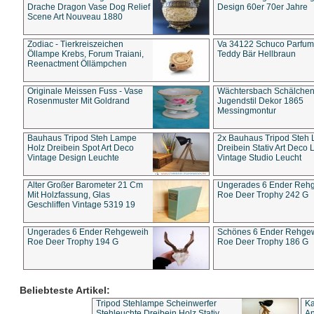
Drache Dragon Vase Dog Relief
Design 60er 70er Jahre
Scene Art Nouveau 1880
Zodiac - Tierkreiszeichen
Va 34122 Schuco Parfum 
Öllampe Krebs, Forum Traiani,
Teddy Bär Hellbraun
Reenactment Öllämpchen
Originale Meissen Fuss - Vase
Wächtersbach Schälche
Rosenmuster Mit Goldrand
Jugendstil Dekor 1865
Messingmontur
Bauhaus Tripod Steh Lampe
2x Bauhaus Tripod Steh
Holz Dreibein Spot Art Deco
Dreibein Stativ Art Deco L
Vintage Design Leuchte
Vintage Studio Leucht
Alter Großer Barometer 21 Cm
Ungerades 6 Ender Reh
Mit Holzfassung, Glas
Roe Deer Trophy 242 G
Geschliffen Vintage 5319 19
Ungerades 6 Ender Rehgeweih
Schönes 6 Ender Rehge
Roe Deer Trophy 194 G
Roe Deer Trophy 186 G
Beliebteste Artikel:
Tripod Stehlampe Scheinwerfer
Ka
Stehleuchte Dreibein Holz Stativ
An