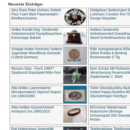
Neueste Einträge:
Very Rare Peter Holmes Selkirk
Sektgläser Sektschalen 
Paul Ysart Style Paperweight /
Luminarc Cavalier Rot 70
Briefbeschwerer
Design Klassiker
Antike Rarität Orig. Oesterwitz
Antikes Oesterwitz
Antriebsmodell Dampfmaschine
Antriebsmodell Dampfma
Kreisssäge Bakelit
Stand Schleifmaschine Ba
Vintage Antike Herrliche Seltene
R&b Vorlegebesteck 800
Jugendstil Wandfliese Gemarkt
Silber Robbe & Berking
G West Germany
Rosenmuster 6 Tlg.
Murano Glas - Fisch 1960?
Kpm Schale Mit Reklame
Glaskunst Glasobjekt Mille Fiori
Versicherung Feuersozitä
Zeptermarke 1. Wahl
Alte Antike Lupenmalerei
Toller Glücksbuddha Bu
Miniaturmalerei Signiert Seguin
Unikat Happy Buddha M
Um 1860/1880
Glücksbringer Holzfigur
Alter Antiker Granat Armreif
MÜnchner Biedermeier
Armband Um 1900/1910
Historische Ohrringe
Schaumgold 585 Granate 
Perlen
Rar Historismus Jugendstil
Telefonablage Telefonreg