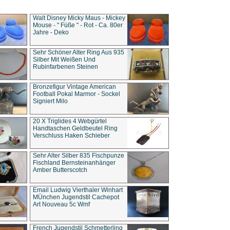
Walt Disney Micky Maus - Mickey
Mouse - " Füße " - Rot - Ca. 80er
Jahre - Deko
Sehr Schöner Alter Ring Aus 935
Silber Mit Weißen Und
Rubinfarbenen Steinen
Bronzefigur Vintage American
Football Pokal Marmor - Sockel
Signiert Milo
20 X Triglides 4 Webgürtel
Handtaschen Geldbeutel Ring
Verschluss Haken Schieber
Sehr Alter Silber 835 Fischpunze
Fischland Bernsteinanhänger
Amber Butterscotch
Email Ludwig Vierthaler Winhart
MÜnchen Jugendstil Cachepot
Art Nouveau 5c Wmf
French Jugendstil Schmetterling