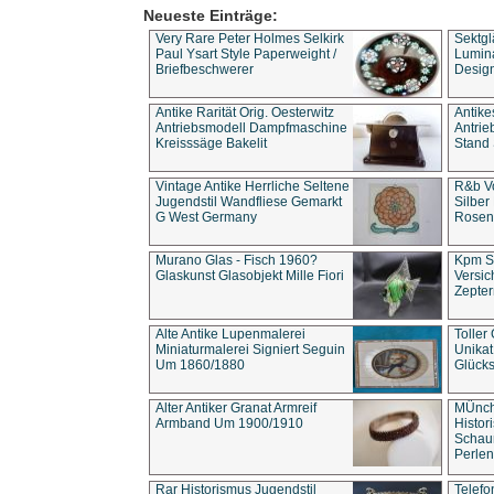
Neueste Einträge:
Very Rare Peter Holmes Selkirk
Sektgl
Paul Ysart Style Paperweight /
Lumina
Briefbeschwerer
Design
Antike Rarität Orig. Oesterwitz
Antike
Antriebsmodell Dampfmaschine
Antri
Kreisssäge Bakelit
Stand 
Vintage Antike Herrliche Seltene
R&b Vo
Jugendstil Wandfliese Gemarkt
Silber
G West Germany
Rosenm
Murano Glas - Fisch 1960?
Kpm S
Glaskunst Glasobjekt Mille Fiori
Versic
Zepter
Alte Antike Lupenmalerei
Toller
Miniaturmalerei Signiert Seguin
Unika
Um 1860/1880
Glücks
Alter Antiker Granat Armreif
MÜnch
Armband Um 1900/1910
Histor
Schaum
Perlen
Rar Historismus Jugendstil
Telefo