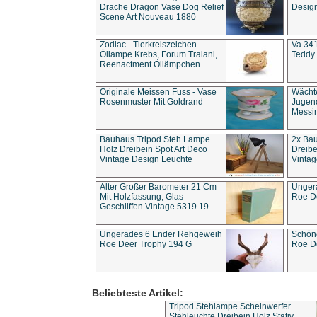
Drache Dragon Vase Dog Relief
Design
Scene Art Nouveau 1880
Zodiac - Tierkreiszeichen
Va 341
Öllampe Krebs, Forum Traiani,
Teddy 
Reenactment Öllämpchen
Originale Meissen Fuss - Vase
Wächt
Rosenmuster Mit Goldrand
Jugend
Messi
Bauhaus Tripod Steh Lampe
2x Ba
Holz Dreibein Spot Art Deco
Dreibe
Vintage Design Leuchte
Vintag
Alter Großer Barometer 21 Cm
Unger
Mit Holzfassung, Glas
Roe D
Geschliffen Vintage 5319 19
Ungerades 6 Ender Rehgeweih
Schön
Roe Deer Trophy 194 G
Roe D
Beliebteste Artikel:
Tripod Stehlampe Scheinwerfer
Stehleuchte Dreibein Holz Stativ