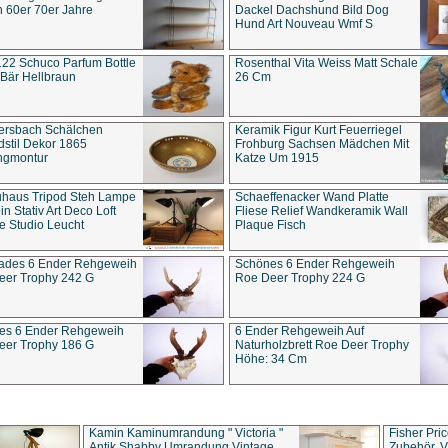
 60er 70er Jahre
Dackel Dachshund Bild Dog
Hund Art Nouveau Wmf S
22 Schuco Parfum Bottle
Rosenthal Vita Weiss Matt Schale
Bär Hellbraun
26 Cm
ersbach Schälchen
Keramik Figur Kurt Feuerriegel
stil Dekor 1865
Frohburg Sachsen Mädchen Mit
ngmontur
Katze Um 1915
uhaus Tripod Steh Lampe
Schaeffenacker Wand Platte
in Stativ Art Deco Loft
Fliese Relief Wandkeramik Wall
e Studio Leucht
Plaque Fisch
ades 6 Ender Rehgeweih
Schönes 6 Ender Rehgeweih
eer Trophy 242 G
Roe Deer Trophy 224 G
es 6 Ender Rehgeweih
6 Ender Rehgeweih Auf
eer Trophy 186 G
Naturholzbrett Roe Deer Trophy
Höhe: 34 Cm
Kamin Kaminumrandung " Victoria "
Fisher Pri
Antik Shabby Umrandung Vintage
Zubehör, V