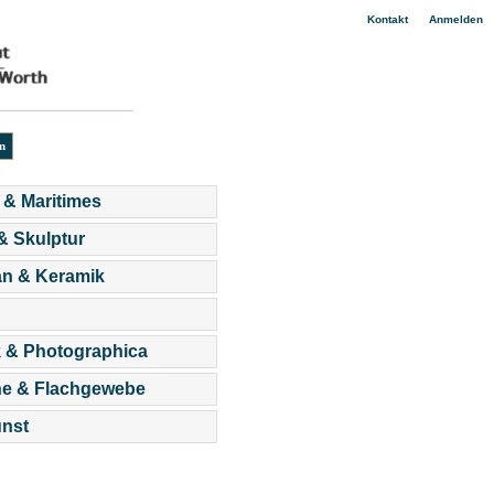
|
Kontakt
Anmelden
 & Maritimes
 & Skulptur
an & Keramik
 & Photographica
he & Flachgewebe
nst