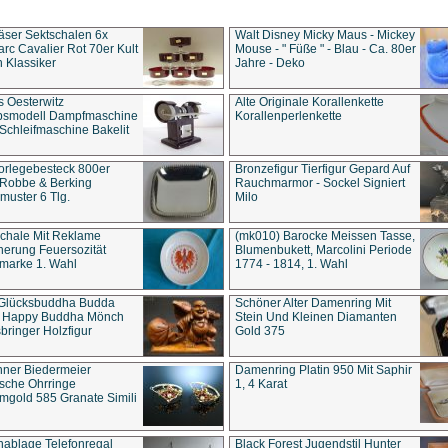
äser Sektschalen 6x
Walt Disney Micky Maus - Mickey
rc Cavalier Rot 70er Kult
Mouse - " Füße " - Blau - Ca. 80er
 Klassiker
Jahre - Deko
s Oesterwitz
Alte Originale Korallenkette
ebsmodell Dampfmaschine
Korallenperlenkette
Schleifmaschine Bakelit
rlegebesteck 800er
Bronzefigur Tierfigur Gepard Auf
 Robbe & Berking
Rauchmarmor - Sockel Signiert
uster 6 Tlg.
Milo
chale Mit Reklame
(mk010) Barocke Meissen Tasse,
herung Feuersozität
Blumenbukett, Marcolini Periode
marke 1. Wahl
1774 - 1814, 1. Wahl
 Glücksbuddha Budda
Schöner Alter Damenring Mit
t Happy Buddha Mönch
Stein Und Kleinen Diamanten
bringer Holzfigur
Gold 375
ner Biedermeier
Damenring Platin 950 Mit Saphir
ische Ohrringe
1, 4 Karat
gold 585 Granate Simili
nablage Telefonregal
Black Forest Jugendstil Hunter