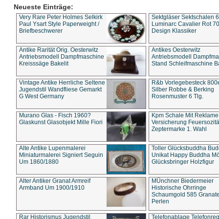
Neueste Einträge:
Very Rare Peter Holmes Selkirk
Sektgläser Sektschalen 
Paul Ysart Style Paperweight /
Luminarc Cavalier Rot 70
Briefbeschwerer
Design Klassiker
Antike Rarität Orig. Oesterwitz
Antikes Oesterwitz
Antriebsmodell Dampfmaschine
Antriebsmodell Dampfma
Kreisssäge Bakelit
Stand Schleifmaschine Ba
Vintage Antike Herrliche Seltene
R&b Vorlegebesteck 800
Jugendstil Wandfliese Gemarkt
Silber Robbe & Berking
G West Germany
Rosenmuster 6 Tlg.
Murano Glas - Fisch 1960?
Kpm Schale Mit Reklame
Glaskunst Glasobjekt Mille Fiori
Versicherung Feuersozitä
Zeptermarke 1. Wahl
Alte Antike Lupenmalerei
Toller Glücksbuddha Bu
Miniaturmalerei Signiert Seguin
Unikat Happy Buddha M
Um 1860/1880
Glücksbringer Holzfigur
Alter Antiker Granat Armreif
MÜnchner Biedermeier
Armband Um 1900/1910
Historische Ohrringe
Schaumgold 585 Granate 
Perlen
Rar Historismus Jugendstil
Telefonablage Telefonreg