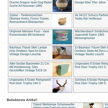
Drache Dragon Vase Dog Relief
Design 60er 70er Jahre
Scene Art Nouveau 1880
Zodiac - Tierkreiszeichen
Va 34122 Schuco Parfum 
Öllampe Krebs, Forum Traiani,
Teddy Bär Hellbraun
Reenactment Öllämpchen
Originale Meissen Fuss - Vase
Wächtersbach Schälche
Rosenmuster Mit Goldrand
Jugendstil Dekor 1865
Messingmontur
Bauhaus Tripod Steh Lampe
2x Bauhaus Tripod Steh
Holz Dreibein Spot Art Deco
Dreibein Stativ Art Deco L
Vintage Design Leuchte
Vintage Studio Leucht
Alter Großer Barometer 21 Cm
Ungerades 6 Ender Reh
Mit Holzfassung, Glas
Roe Deer Trophy 242 G
Geschliffen Vintage 5319 19
Ungerades 6 Ender Rehgeweih
Schönes 6 Ender Rehge
Roe Deer Trophy 194 G
Roe Deer Trophy 186 G
Beliebteste Artikel:
Tripod Stehlampe Scheinwerfer
Ka
Stehleuchte Dreibein Holz Stativ
An