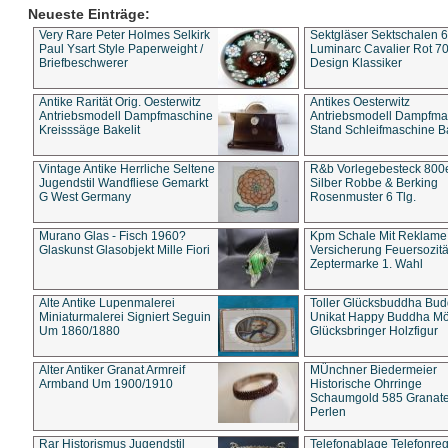
Neueste Einträge:
Very Rare Peter Holmes Selkirk
Sektgläser Sektschalen 
Paul Ysart Style Paperweight /
Luminarc Cavalier Rot 70
Briefbeschwerer
Design Klassiker
Antike Rarität Orig. Oesterwitz
Antikes Oesterwitz
Antriebsmodell Dampfmaschine
Antriebsmodell Dampfma
Kreisssäge Bakelit
Stand Schleifmaschine Ba
Vintage Antike Herrliche Seltene
R&b Vorlegebesteck 800
Jugendstil Wandfliese Gemarkt
Silber Robbe & Berking
G West Germany
Rosenmuster 6 Tlg.
Murano Glas - Fisch 1960?
Kpm Schale Mit Reklame
Glaskunst Glasobjekt Mille Fiori
Versicherung Feuersozitä
Zeptermarke 1. Wahl
Alte Antike Lupenmalerei
Toller Glücksbuddha Bu
Miniaturmalerei Signiert Seguin
Unikat Happy Buddha M
Um 1860/1880
Glücksbringer Holzfigur
Alter Antiker Granat Armreif
MÜnchner Biedermeier
Armband Um 1900/1910
Historische Ohrringe
Schaumgold 585 Granate 
Perlen
Rar Historismus Jugendstil
Telefonablage Telefonreg