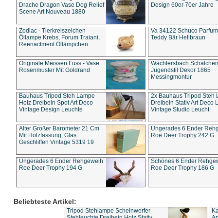
Drache Dragon Vase Dog Relief
Design 60er 70er Jahre
Scene Art Nouveau 1880
Zodiac - Tierkreiszeichen
Va 34122 Schuco Parfum 
Öllampe Krebs, Forum Traiani,
Teddy Bär Hellbraun
Reenactment Öllämpchen
Originale Meissen Fuss - Vase
Wächtersbach Schälche
Rosenmuster Mit Goldrand
Jugendstil Dekor 1865
Messingmontur
Bauhaus Tripod Steh Lampe
2x Bauhaus Tripod Steh
Holz Dreibein Spot Art Deco
Dreibein Stativ Art Deco L
Vintage Design Leuchte
Vintage Studio Leucht
Alter Großer Barometer 21 Cm
Ungerades 6 Ender Reh
Mit Holzfassung, Glas
Roe Deer Trophy 242 G
Geschliffen Vintage 5319 19
Ungerades 6 Ender Rehgeweih
Schönes 6 Ender Rehge
Roe Deer Trophy 194 G
Roe Deer Trophy 186 G
Beliebteste Artikel:
Tripod Stehlampe Scheinwerfer
Ka
Stehleuchte Dreibein Holz Stativ
An