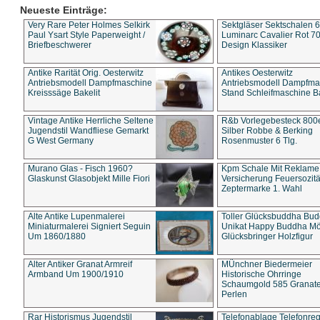
Neueste Einträge:
Very Rare Peter Holmes Selkirk
Sektgläser Sektschalen 
Paul Ysart Style Paperweight /
Luminarc Cavalier Rot 70
Briefbeschwerer
Design Klassiker
Antike Rarität Orig. Oesterwitz
Antikes Oesterwitz
Antriebsmodell Dampfmaschine
Antriebsmodell Dampfma
Kreisssäge Bakelit
Stand Schleifmaschine Ba
Vintage Antike Herrliche Seltene
R&b Vorlegebesteck 800
Jugendstil Wandfliese Gemarkt
Silber Robbe & Berking
G West Germany
Rosenmuster 6 Tlg.
Murano Glas - Fisch 1960?
Kpm Schale Mit Reklame
Glaskunst Glasobjekt Mille Fiori
Versicherung Feuersozitä
Zeptermarke 1. Wahl
Alte Antike Lupenmalerei
Toller Glücksbuddha Bu
Miniaturmalerei Signiert Seguin
Unikat Happy Buddha M
Um 1860/1880
Glücksbringer Holzfigur
Alter Antiker Granat Armreif
MÜnchner Biedermeier
Armband Um 1900/1910
Historische Ohrringe
Schaumgold 585 Granate 
Perlen
Rar Historismus Jugendstil
Telefonablage Telefonreg