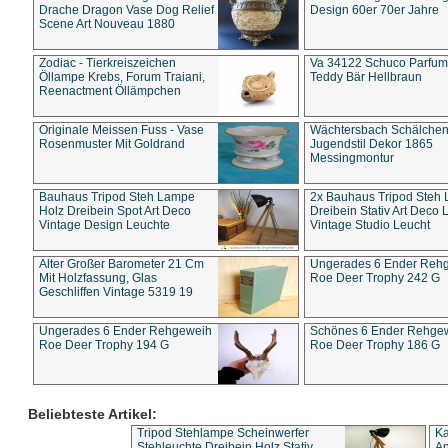
Drache Dragon Vase Dog Relief
Design 60er 70er Jahre
Scene Art Nouveau 1880
Zodiac - Tierkreiszeichen
Va 34122 Schuco Parfum 
Öllampe Krebs, Forum Traiani,
Teddy Bär Hellbraun
Reenactment Öllämpchen
Originale Meissen Fuss - Vase
Wächtersbach Schälche
Rosenmuster Mit Goldrand
Jugendstil Dekor 1865
Messingmontur
Bauhaus Tripod Steh Lampe
2x Bauhaus Tripod Steh
Holz Dreibein Spot Art Deco
Dreibein Stativ Art Deco L
Vintage Design Leuchte
Vintage Studio Leucht
Alter Großer Barometer 21 Cm
Ungerades 6 Ender Reh
Mit Holzfassung, Glas
Roe Deer Trophy 242 G
Geschliffen Vintage 5319 19
Ungerades 6 Ender Rehgeweih
Schönes 6 Ender Rehge
Roe Deer Trophy 194 G
Roe Deer Trophy 186 G
Beliebteste Artikel:
Tripod Stehlampe Scheinwerfer
Ka
Stehleuchte Dreibein Holz Stativ
An