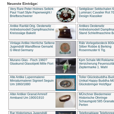
Neueste Einträge:
Very Rare Peter Holmes Selkirk
Sektgläser Sektschalen 
Paul Ysart Style Paperweight /
Luminarc Cavalier Rot 70
Briefbeschwerer
Design Klassiker
Antike Rarität Orig. Oesterwitz
Antikes Oesterwitz
Antriebsmodell Dampfmaschine
Antriebsmodell Dampfma
Kreisssäge Bakelit
Stand Schleifmaschine Ba
Vintage Antike Herrliche Seltene
R&b Vorlegebesteck 800
Jugendstil Wandfliese Gemarkt
Silber Robbe & Berking
G West Germany
Rosenmuster 6 Tlg.
Murano Glas - Fisch 1960?
Kpm Schale Mit Reklame
Glaskunst Glasobjekt Mille Fiori
Versicherung Feuersozitä
Zeptermarke 1. Wahl
Alte Antike Lupenmalerei
Toller Glücksbuddha Bu
Miniaturmalerei Signiert Seguin
Unikat Happy Buddha M
Um 1860/1880
Glücksbringer Holzfigur
Alter Antiker Granat Armreif
MÜnchner Biedermeier
Armband Um 1900/1910
Historische Ohrringe
Schaumgold 585 Granate 
Perlen
Rar Historismus Jugendstil
Telefonablage Telefonreg