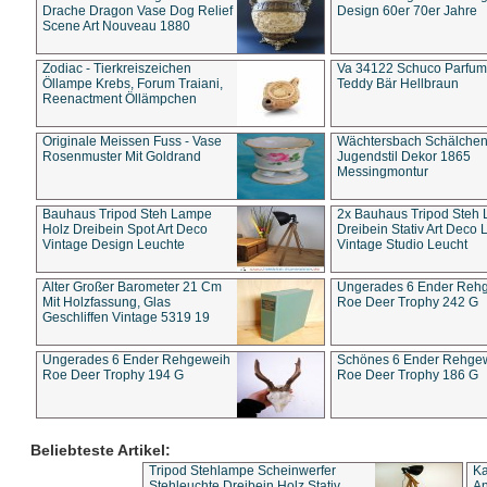
Drache Dragon Vase Dog Relief
Design 60er 70er Jahre
Scene Art Nouveau 1880
Zodiac - Tierkreiszeichen
Va 34122 Schuco Parfum 
Öllampe Krebs, Forum Traiani,
Teddy Bär Hellbraun
Reenactment Öllämpchen
Originale Meissen Fuss - Vase
Wächtersbach Schälche
Rosenmuster Mit Goldrand
Jugendstil Dekor 1865
Messingmontur
Bauhaus Tripod Steh Lampe
2x Bauhaus Tripod Steh
Holz Dreibein Spot Art Deco
Dreibein Stativ Art Deco L
Vintage Design Leuchte
Vintage Studio Leucht
Alter Großer Barometer 21 Cm
Ungerades 6 Ender Reh
Mit Holzfassung, Glas
Roe Deer Trophy 242 G
Geschliffen Vintage 5319 19
Ungerades 6 Ender Rehgeweih
Schönes 6 Ender Rehge
Roe Deer Trophy 194 G
Roe Deer Trophy 186 G
Beliebteste Artikel:
Tripod Stehlampe Scheinwerfer
Ka
Stehleuchte Dreibein Holz Stativ
An