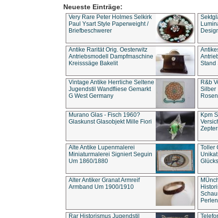
Neueste Einträge:
Very Rare Peter Holmes Selkirk
Sektgl
Paul Ysart Style Paperweight /
Lumina
Briefbeschwerer
Design
Antike Rarität Orig. Oesterwitz
Antike
Antriebsmodell Dampfmaschine
Antri
Kreisssäge Bakelit
Stand 
Vintage Antike Herrliche Seltene
R&b Vo
Jugendstil Wandfliese Gemarkt
Silber
G West Germany
Rosenm
Murano Glas - Fisch 1960?
Kpm S
Glaskunst Glasobjekt Mille Fiori
Versic
Zepter
Alte Antike Lupenmalerei
Toller
Miniaturmalerei Signiert Seguin
Unika
Um 1860/1880
Glücks
Alter Antiker Granat Armreif
MÜnch
Armband Um 1900/1910
Histor
Schaum
Perlen
Rar Historismus Jugendstil
Telefo