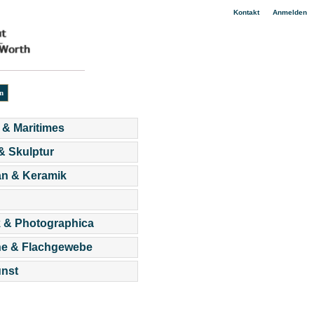
|
Kontakt
Anmelden
 & Maritimes
 & Skulptur
an & Keramik
 & Photographica
he & Flachgewebe
nst