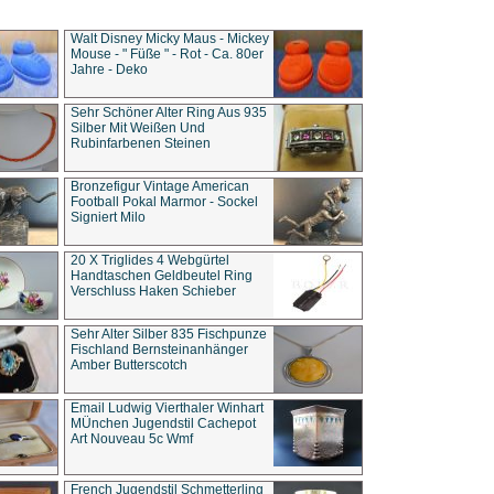
Walt Disney Micky Maus - Mickey
Mouse - " Füße " - Rot - Ca. 80er
Jahre - Deko
Sehr Schöner Alter Ring Aus 935
Silber Mit Weißen Und
Rubinfarbenen Steinen
Bronzefigur Vintage American
Football Pokal Marmor - Sockel
Signiert Milo
20 X Triglides 4 Webgürtel
Handtaschen Geldbeutel Ring
Verschluss Haken Schieber
Sehr Alter Silber 835 Fischpunze
Fischland Bernsteinanhänger
Amber Butterscotch
Email Ludwig Vierthaler Winhart
MÜnchen Jugendstil Cachepot
Art Nouveau 5c Wmf
French Jugendstil Schmetterling