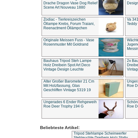
Drache Dragon Vase Dog Relief
Design
Scene Art Nouveau 1880
Zodiac - Tierkreiszeichen
Va 341
Öllampe Krebs, Forum Traiani,
Teddy 
Reenactment Öllämpchen
Originale Meissen Fuss - Vase
Wächt
Rosenmuster Mit Goldrand
Jugend
Messi
Bauhaus Tripod Steh Lampe
2x Ba
Holz Dreibein Spot Art Deco
Dreibe
Vintage Design Leuchte
Vintag
Alter Großer Barometer 21 Cm
Unger
Mit Holzfassung, Glas
Roe D
Geschliffen Vintage 5319 19
Ungerades 6 Ender Rehgeweih
Schön
Roe Deer Trophy 194 G
Roe D
Beliebteste Artikel:
Tripod Stehlampe Scheinwerfer
Stehleuchte Dreibein Holz Stativ