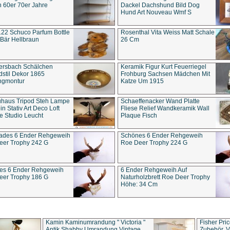
 60er 70er Jahre
Dackel Dachshund Bild Dog
Hund Art Nouveau Wmf S
22 Schuco Parfum Bottle
Rosenthal Vita Weiss Matt Schale
Bär Hellbraun
26 Cm
ersbach Schälchen
Keramik Figur Kurt Feuerriegel
stil Dekor 1865
Frohburg Sachsen Mädchen Mit
ngmontur
Katze Um 1915
uhaus Tripod Steh Lampe
Schaeffenacker Wand Platte
in Stativ Art Deco Loft
Fliese Relief Wandkeramik Wall
e Studio Leucht
Plaque Fisch
ades 6 Ender Rehgeweih
Schönes 6 Ender Rehgeweih
eer Trophy 242 G
Roe Deer Trophy 224 G
es 6 Ender Rehgeweih
6 Ender Rehgeweih Auf
eer Trophy 186 G
Naturholzbrett Roe Deer Trophy
Höhe: 34 Cm
Kamin Kaminumrandung " Victoria "
Fisher Pri
Antik Shabby Umrandung Vintage
Zubehör, V