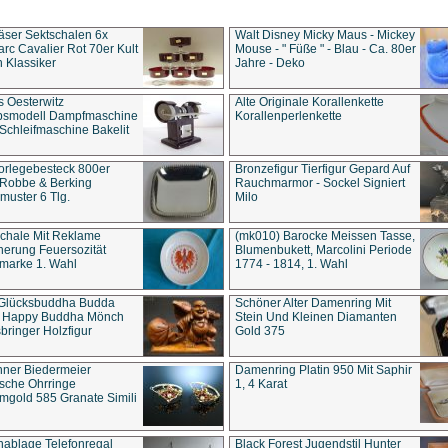
äser Sektschalen 6x
Walt Disney Micky Maus - Mickey
rc Cavalier Rot 70er Kult
Mouse - " Füße " - Blau - Ca. 80er
 Klassiker
Jahre - Deko
s Oesterwitz
Alte Originale Korallenkette
ebsmodell Dampfmaschine
Korallenperlenkette
Schleifmaschine Bakelit
rlegebesteck 800er
Bronzefigur Tierfigur Gepard Auf
 Robbe & Berking
Rauchmarmor - Sockel Signiert
uster 6 Tlg.
Milo
chale Mit Reklame
(mk010) Barocke Meissen Tasse,
herung Feuersozität
Blumenbukett, Marcolini Periode
marke 1. Wahl
1774 - 1814, 1. Wahl
 Glücksbuddha Budda
Schöner Alter Damenring Mit
t Happy Buddha Mönch
Stein Und Kleinen Diamanten
bringer Holzfigur
Gold 375
ner Biedermeier
Damenring Platin 950 Mit Saphir
ische Ohrringe
1, 4 Karat
gold 585 Granate Simili
nablage Telefonregal
Black Forest Jugendstil Hunter