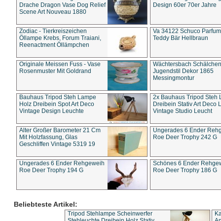
Drache Dragon Vase Dog Relief
Design 60er 70er Jahre
Scene Art Nouveau 1880
Zodiac - Tierkreiszeichen
Va 34122 Schuco Parfum 
Öllampe Krebs, Forum Traiani,
Teddy Bär Hellbraun
Reenactment Öllämpchen
Originale Meissen Fuss - Vase
Wächtersbach Schälche
Rosenmuster Mit Goldrand
Jugendstil Dekor 1865
Messingmontur
Bauhaus Tripod Steh Lampe
2x Bauhaus Tripod Steh
Holz Dreibein Spot Art Deco
Dreibein Stativ Art Deco L
Vintage Design Leuchte
Vintage Studio Leucht
Alter Großer Barometer 21 Cm
Ungerades 6 Ender Reh
Mit Holzfassung, Glas
Roe Deer Trophy 242 G
Geschliffen Vintage 5319 19
Ungerades 6 Ender Rehgeweih
Schönes 6 Ender Rehge
Roe Deer Trophy 194 G
Roe Deer Trophy 186 G
Beliebteste Artikel:
Tripod Stehlampe Scheinwerfer
Ka
Stehleuchte Dreibein Holz Stativ
An