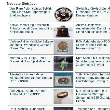
Neueste Einträge:
Very Rare Peter Holmes Selkirk
Sektgläser Sektschalen 
Paul Ysart Style Paperweight /
Luminarc Cavalier Rot 70
Briefbeschwerer
Design Klassiker
Antike Rarität Orig. Oesterwitz
Antikes Oesterwitz
Antriebsmodell Dampfmaschine
Antriebsmodell Dampfma
Kreisssäge Bakelit
Stand Schleifmaschine Ba
Vintage Antike Herrliche Seltene
R&b Vorlegebesteck 800
Jugendstil Wandfliese Gemarkt
Silber Robbe & Berking
G West Germany
Rosenmuster 6 Tlg.
Murano Glas - Fisch 1960?
Kpm Schale Mit Reklame
Glaskunst Glasobjekt Mille Fiori
Versicherung Feuersozitä
Zeptermarke 1. Wahl
Alte Antike Lupenmalerei
Toller Glücksbuddha Bu
Miniaturmalerei Signiert Seguin
Unikat Happy Buddha M
Um 1860/1880
Glücksbringer Holzfigur
Alter Antiker Granat Armreif
MÜnchner Biedermeier
Armband Um 1900/1910
Historische Ohrringe
Schaumgold 585 Granate 
Perlen
Rar Historismus Jugendstil
Telefonablage Telefonreg