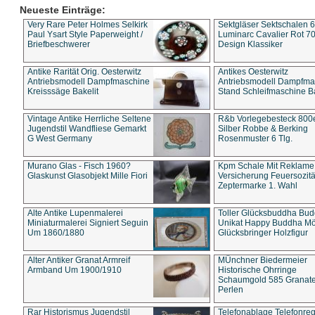
Neueste Einträge:
Very Rare Peter Holmes Selkirk
Sektgläser Sektschalen 
Paul Ysart Style Paperweight /
Luminarc Cavalier Rot 70
Briefbeschwerer
Design Klassiker
Antike Rarität Orig. Oesterwitz
Antikes Oesterwitz
Antriebsmodell Dampfmaschine
Antriebsmodell Dampfma
Kreisssäge Bakelit
Stand Schleifmaschine Ba
Vintage Antike Herrliche Seltene
R&b Vorlegebesteck 800
Jugendstil Wandfliese Gemarkt
Silber Robbe & Berking
G West Germany
Rosenmuster 6 Tlg.
Murano Glas - Fisch 1960?
Kpm Schale Mit Reklame
Glaskunst Glasobjekt Mille Fiori
Versicherung Feuersozitä
Zeptermarke 1. Wahl
Alte Antike Lupenmalerei
Toller Glücksbuddha Bu
Miniaturmalerei Signiert Seguin
Unikat Happy Buddha M
Um 1860/1880
Glücksbringer Holzfigur
Alter Antiker Granat Armreif
MÜnchner Biedermeier
Armband Um 1900/1910
Historische Ohrringe
Schaumgold 585 Granate 
Perlen
Rar Historismus Jugendstil
Telefonablage Telefonreg