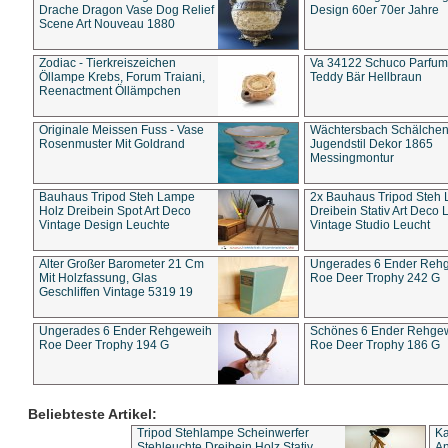
Drache Dragon Vase Dog Relief
Design 60er 70er Jahre
Scene Art Nouveau 1880
Zodiac - Tierkreiszeichen
Va 34122 Schuco Parfum 
Öllampe Krebs, Forum Traiani,
Teddy Bär Hellbraun
Reenactment Öllämpchen
Originale Meissen Fuss - Vase
Wächtersbach Schälche
Rosenmuster Mit Goldrand
Jugendstil Dekor 1865
Messingmontur
Bauhaus Tripod Steh Lampe
2x Bauhaus Tripod Steh
Holz Dreibein Spot Art Deco
Dreibein Stativ Art Deco L
Vintage Design Leuchte
Vintage Studio Leucht
Alter Großer Barometer 21 Cm
Ungerades 6 Ender Reh
Mit Holzfassung, Glas
Roe Deer Trophy 242 G
Geschliffen Vintage 5319 19
Ungerades 6 Ender Rehgeweih
Schönes 6 Ender Rehge
Roe Deer Trophy 194 G
Roe Deer Trophy 186 G
Beliebteste Artikel:
Tripod Stehlampe Scheinwerfer
Ka
Stehleuchte Dreibein Holz Stativ
An