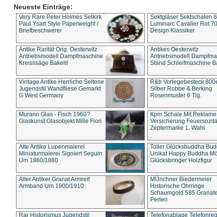
Neueste Einträge:
Very Rare Peter Holmes Selkirk
Sektgläser Sektschalen 
Paul Ysart Style Paperweight /
Luminarc Cavalier Rot 70
Briefbeschwerer
Design Klassiker
Antike Rarität Orig. Oesterwitz
Antikes Oesterwitz
Antriebsmodell Dampfmaschine
Antriebsmodell Dampfma
Kreisssäge Bakelit
Stand Schleifmaschine Ba
Vintage Antike Herrliche Seltene
R&b Vorlegebesteck 800
Jugendstil Wandfliese Gemarkt
Silber Robbe & Berking
G West Germany
Rosenmuster 6 Tlg.
Murano Glas - Fisch 1960?
Kpm Schale Mit Reklame
Glaskunst Glasobjekt Mille Fiori
Versicherung Feuersozitä
Zeptermarke 1. Wahl
Alte Antike Lupenmalerei
Toller Glücksbuddha Bu
Miniaturmalerei Signiert Seguin
Unikat Happy Buddha M
Um 1860/1880
Glücksbringer Holzfigur
Alter Antiker Granat Armreif
MÜnchner Biedermeier
Armband Um 1900/1910
Historische Ohrringe
Schaumgold 585 Granate 
Perlen
Rar Historismus Jugendstil
Telefonablage Telefonreg