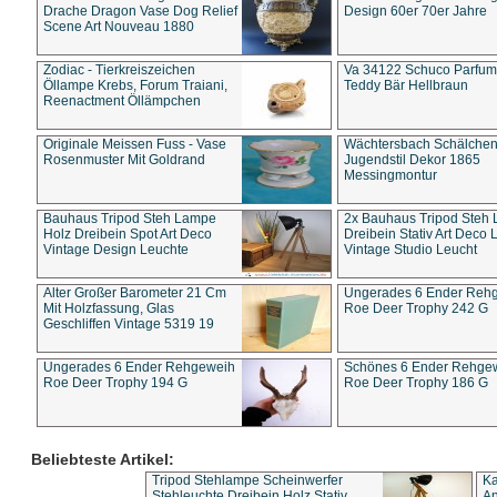
Drache Dragon Vase Dog Relief
Design 60er 70er Jahre
Scene Art Nouveau 1880
Zodiac - Tierkreiszeichen
Va 34122 Schuco Parfum 
Öllampe Krebs, Forum Traiani,
Teddy Bär Hellbraun
Reenactment Öllämpchen
Originale Meissen Fuss - Vase
Wächtersbach Schälche
Rosenmuster Mit Goldrand
Jugendstil Dekor 1865
Messingmontur
Bauhaus Tripod Steh Lampe
2x Bauhaus Tripod Steh
Holz Dreibein Spot Art Deco
Dreibein Stativ Art Deco L
Vintage Design Leuchte
Vintage Studio Leucht
Alter Großer Barometer 21 Cm
Ungerades 6 Ender Reh
Mit Holzfassung, Glas
Roe Deer Trophy 242 G
Geschliffen Vintage 5319 19
Ungerades 6 Ender Rehgeweih
Schönes 6 Ender Rehge
Roe Deer Trophy 194 G
Roe Deer Trophy 186 G
Beliebteste Artikel:
Tripod Stehlampe Scheinwerfer
Ka
Stehleuchte Dreibein Holz Stativ
An