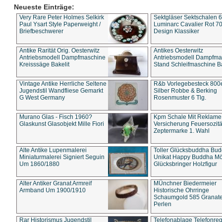
Neueste Einträge:
Very Rare Peter Holmes Selkirk
Sektgläser Sektschalen 
Paul Ysart Style Paperweight /
Luminarc Cavalier Rot 70
Briefbeschwerer
Design Klassiker
Antike Rarität Orig. Oesterwitz
Antikes Oesterwitz
Antriebsmodell Dampfmaschine
Antriebsmodell Dampfma
Kreisssäge Bakelit
Stand Schleifmaschine Ba
Vintage Antike Herrliche Seltene
R&b Vorlegebesteck 800
Jugendstil Wandfliese Gemarkt
Silber Robbe & Berking
G West Germany
Rosenmuster 6 Tlg.
Murano Glas - Fisch 1960?
Kpm Schale Mit Reklame
Glaskunst Glasobjekt Mille Fiori
Versicherung Feuersozitä
Zeptermarke 1. Wahl
Alte Antike Lupenmalerei
Toller Glücksbuddha Bu
Miniaturmalerei Signiert Seguin
Unikat Happy Buddha M
Um 1860/1880
Glücksbringer Holzfigur
Alter Antiker Granat Armreif
MÜnchner Biedermeier
Armband Um 1900/1910
Historische Ohrringe
Schaumgold 585 Granate 
Perlen
Rar Historismus Jugendstil
Telefonablage Telefonreg