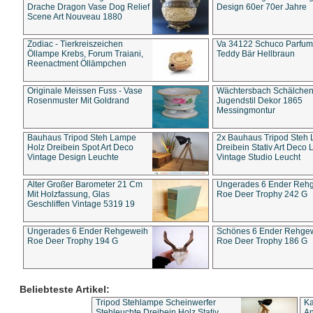
Drache Dragon Vase Dog Relief
Design 60er 70er Jahre
Scene Art Nouveau 1880
Zodiac - Tierkreiszeichen
Va 34122 Schuco Parfum 
Öllampe Krebs, Forum Traiani,
Teddy Bär Hellbraun
Reenactment Öllämpchen
Originale Meissen Fuss - Vase
Wächtersbach Schälche
Rosenmuster Mit Goldrand
Jugendstil Dekor 1865
Messingmontur
Bauhaus Tripod Steh Lampe
2x Bauhaus Tripod Steh
Holz Dreibein Spot Art Deco
Dreibein Stativ Art Deco L
Vintage Design Leuchte
Vintage Studio Leucht
Alter Großer Barometer 21 Cm
Ungerades 6 Ender Reh
Mit Holzfassung, Glas
Roe Deer Trophy 242 G
Geschliffen Vintage 5319 19
Ungerades 6 Ender Rehgeweih
Schönes 6 Ender Rehge
Roe Deer Trophy 194 G
Roe Deer Trophy 186 G
Beliebteste Artikel:
Tripod Stehlampe Scheinwerfer
Ka
Stehleuchte Dreibein Holz Stativ
An