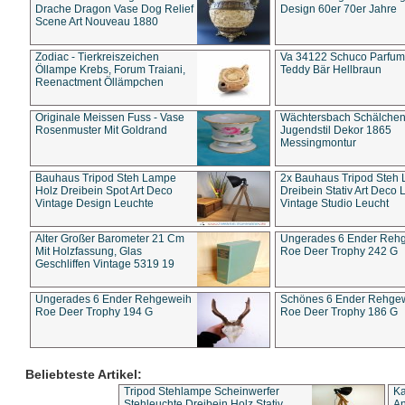
Drache Dragon Vase Dog Relief
Design 60er 70er Jahre
Scene Art Nouveau 1880
Zodiac - Tierkreiszeichen
Va 34122 Schuco Parfum 
Öllampe Krebs, Forum Traiani,
Teddy Bär Hellbraun
Reenactment Öllämpchen
Originale Meissen Fuss - Vase
Wächtersbach Schälche
Rosenmuster Mit Goldrand
Jugendstil Dekor 1865
Messingmontur
Bauhaus Tripod Steh Lampe
2x Bauhaus Tripod Steh
Holz Dreibein Spot Art Deco
Dreibein Stativ Art Deco L
Vintage Design Leuchte
Vintage Studio Leucht
Alter Großer Barometer 21 Cm
Ungerades 6 Ender Reh
Mit Holzfassung, Glas
Roe Deer Trophy 242 G
Geschliffen Vintage 5319 19
Ungerades 6 Ender Rehgeweih
Schönes 6 Ender Rehge
Roe Deer Trophy 194 G
Roe Deer Trophy 186 G
Beliebteste Artikel:
Tripod Stehlampe Scheinwerfer
Ka
Stehleuchte Dreibein Holz Stativ
An