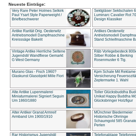
Neueste Einträge:
Very Rare Peter Holmes Selkirk
Sektgläser Sektschalen 
Paul Ysart Style Paperweight /
Luminarc Cavalier Rot 70
Briefbeschwerer
Design Klassiker
Antike Rarität Orig. Oesterwitz
Antikes Oesterwitz
Antriebsmodell Dampfmaschine
Antriebsmodell Dampfma
Kreisssäge Bakelit
Stand Schleifmaschine Ba
Vintage Antike Herrliche Seltene
R&b Vorlegebesteck 800
Jugendstil Wandfliese Gemarkt
Silber Robbe & Berking
G West Germany
Rosenmuster 6 Tlg.
Murano Glas - Fisch 1960?
Kpm Schale Mit Reklame
Glaskunst Glasobjekt Mille Fiori
Versicherung Feuersozitä
Zeptermarke 1. Wahl
Alte Antike Lupenmalerei
Toller Glücksbuddha Bu
Miniaturmalerei Signiert Seguin
Unikat Happy Buddha M
Um 1860/1880
Glücksbringer Holzfigur
Alter Antiker Granat Armreif
MÜnchner Biedermeier
Armband Um 1900/1910
Historische Ohrringe
Schaumgold 585 Granate 
Perlen
Rar Historismus Jugendstil
Telefonablage Telefonreg