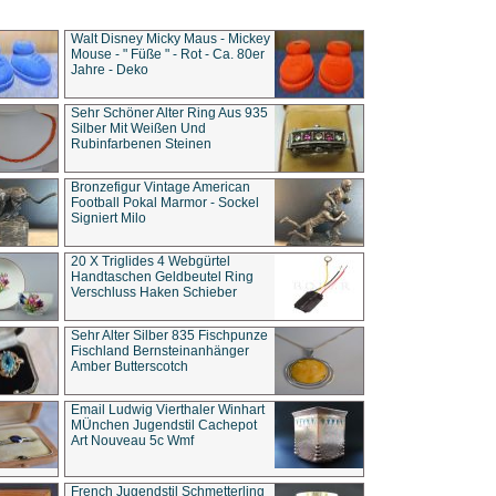
Walt Disney Micky Maus - Mickey
Mouse - " Füße " - Rot - Ca. 80er
Jahre - Deko
Sehr Schöner Alter Ring Aus 935
Silber Mit Weißen Und
Rubinfarbenen Steinen
Bronzefigur Vintage American
Football Pokal Marmor - Sockel
Signiert Milo
20 X Triglides 4 Webgürtel
Handtaschen Geldbeutel Ring
Verschluss Haken Schieber
Sehr Alter Silber 835 Fischpunze
Fischland Bernsteinanhänger
Amber Butterscotch
Email Ludwig Vierthaler Winhart
MÜnchen Jugendstil Cachepot
Art Nouveau 5c Wmf
French Jugendstil Schmetterling