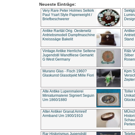
Neueste Einträge:
Very Rare Peter Holmes Selkirk
Sektgl
Paul Ysart Style Paperweight /
Lumina
Briefbeschwerer
Design
Antike Rarität Orig. Oesterwitz
Antike
Antriebsmodell Dampfmaschine
Antri
Kreisssäge Bakelit
Stand 
Vintage Antike Herrliche Seltene
R&b Vo
Jugendstil Wandfliese Gemarkt
Silber
G West Germany
Rosenm
Murano Glas - Fisch 1960?
Kpm S
Glaskunst Glasobjekt Mille Fiori
Versic
Zepter
Alte Antike Lupenmalerei
Toller
Miniaturmalerei Signiert Seguin
Unika
Um 1860/1880
Glücks
Alter Antiker Granat Armreif
MÜnch
Armband Um 1900/1910
Histor
Schaum
Perlen
Rar Historismus Jugendstil
Telefo