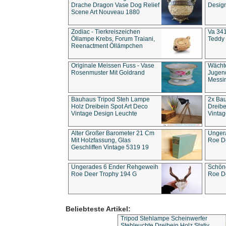
Drache Dragon Vase Dog Relief
Design
Scene Art Nouveau 1880
Zodiac - Tierkreiszeichen
Va 341
Öllampe Krebs, Forum Traiani,
Teddy 
Reenactment Öllämpchen
Originale Meissen Fuss - Vase
Wächt
Rosenmuster Mit Goldrand
Jugend
Messi
Bauhaus Tripod Steh Lampe
2x Ba
Holz Dreibein Spot Art Deco
Dreibe
Vintage Design Leuchte
Vintag
Alter Großer Barometer 21 Cm
Unger
Mit Holzfassung, Glas
Roe D
Geschliffen Vintage 5319 19
Ungerades 6 Ender Rehgeweih
Schön
Roe Deer Trophy 194 G
Roe D
Beliebteste Artikel:
Tripod Stehlampe Scheinwerfer
Stehleuchte Dreibein Holz Stativ