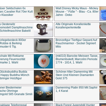
äser Sektschalen 6x
Walt Disney Micky Maus - Mickey
rc Cavalier Rot 70er Kult
Mouse - " Füße " - Blau - Ca. 80er
 Klassiker
Jahre - Deko
s Oesterwitz
Alte Originale Korallenkette
ebsmodell Dampfmaschine
Korallenperlenkette
Schleifmaschine Bakelit
rlegebesteck 800er
Bronzefigur Tierfigur Gepard Auf
 Robbe & Berking
Rauchmarmor - Sockel Signiert
uster 6 Tlg.
Milo
chale Mit Reklame
(mk010) Barocke Meissen Tasse,
herung Feuersozität
Blumenbukett, Marcolini Periode
marke 1. Wahl
1774 - 1814, 1. Wahl
 Glücksbuddha Budda
Schöner Alter Damenring Mit
t Happy Buddha Mönch
Stein Und Kleinen Diamanten
bringer Holzfigur
Gold 375
ner Biedermeier
Damenring Platin 950 Mit Saphir
ische Ohrringe
1, 4 Karat
gold 585 Granate Simili
nablage Telefonregal
Black Forest Jugendstil Hunter