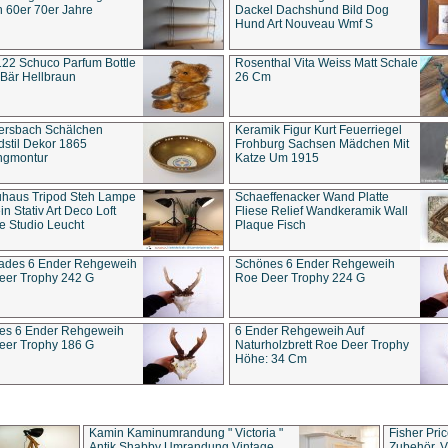
 60er 70er Jahre
Dackel Dachshund Bild Dog
Hund Art Nouveau Wmf S
22 Schuco Parfum Bottle
Rosenthal Vita Weiss Matt Schale
Bär Hellbraun
26 Cm
ersbach Schälchen
Keramik Figur Kurt Feuerriegel
stil Dekor 1865
Frohburg Sachsen Mädchen Mit
ngmontur
Katze Um 1915
uhaus Tripod Steh Lampe
Schaeffenacker Wand Platte
in Stativ Art Deco Loft
Fliese Relief Wandkeramik Wall
e Studio Leucht
Plaque Fisch
ades 6 Ender Rehgeweih
Schönes 6 Ender Rehgeweih
eer Trophy 242 G
Roe Deer Trophy 224 G
es 6 Ender Rehgeweih
6 Ender Rehgeweih Auf
eer Trophy 186 G
Naturholzbrett Roe Deer Trophy
Höhe: 34 Cm
Kamin Kaminumrandung " Victoria "
Fisher Pri
Antik Shabby Umrandung Vintage
Zubehör, V