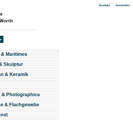
|
Kontakt
Anmelden
 & Maritimes
 & Skulptur
an & Keramik
 & Photographica
he & Flachgewebe
nst