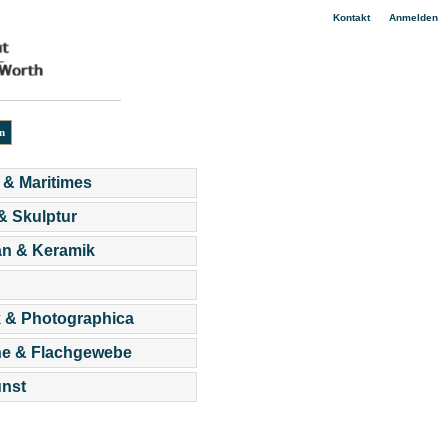
|
Kontakt
Anmelden
 & Maritimes
 & Skulptur
an & Keramik
 & Photographica
he & Flachgewebe
nst