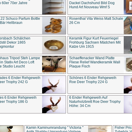
 60er 70er Jahre
Dackel Dachshund Bild Dog
Hund Art Nouveau Wmf S
22 Schuco Parfum Bottle
Rosenthal Vita Weiss Matt Schale
Bär Hellbraun
26 Cm
ersbach Schälchen
Keramik Figur Kurt Feuerriegel
stil Dekor 1865
Frohburg Sachsen Mädchen Mit
ngmontur
Katze Um 1915
uhaus Tripod Steh Lampe
Schaeffenacker Wand Platte
in Stativ Art Deco Loft
Fliese Relief Wandkeramik Wall
e Studio Leucht
Plaque Fisch
ades 6 Ender Rehgeweih
Schönes 6 Ender Rehgeweih
eer Trophy 242 G
Roe Deer Trophy 224 G
es 6 Ender Rehgeweih
6 Ender Rehgeweih Auf
eer Trophy 186 G
Naturholzbrett Roe Deer Trophy
Höhe: 34 Cm
Kamin Kaminumrandung " Victoria "
Fisher Pri
Antik Shabby Umrandung Vintage
Zubehör, V