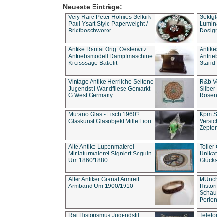
Neueste Einträge:
Very Rare Peter Holmes Selkirk
Sektgl
Paul Ysart Style Paperweight /
Lumina
Briefbeschwerer
Design
Antike Rarität Orig. Oesterwitz
Antike
Antriebsmodell Dampfmaschine
Antri
Kreisssäge Bakelit
Stand 
Vintage Antike Herrliche Seltene
R&b Vo
Jugendstil Wandfliese Gemarkt
Silber
G West Germany
Rosenm
Murano Glas - Fisch 1960?
Kpm S
Glaskunst Glasobjekt Mille Fiori
Versic
Zepter
Alte Antike Lupenmalerei
Toller
Miniaturmalerei Signiert Seguin
Unika
Um 1860/1880
Glücks
Alter Antiker Granat Armreif
MÜnch
Armband Um 1900/1910
Histor
Schaum
Perlen
Rar Historismus Jugendstil
Telefo