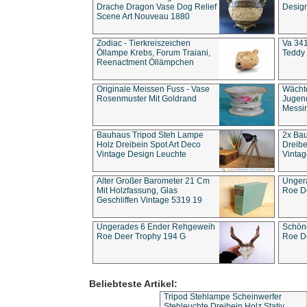
Drache Dragon Vase Dog Relief
Design
Scene Art Nouveau 1880
Zodiac - Tierkreiszeichen
Va 341
Öllampe Krebs, Forum Traiani,
Teddy 
Reenactment Öllämpchen
Originale Meissen Fuss - Vase
Wächt
Rosenmuster Mit Goldrand
Jugend
Messi
Bauhaus Tripod Steh Lampe
2x Ba
Holz Dreibein Spot Art Deco
Dreibe
Vintage Design Leuchte
Vintag
Alter Großer Barometer 21 Cm
Unger
Mit Holzfassung, Glas
Roe D
Geschliffen Vintage 5319 19
Ungerades 6 Ender Rehgeweih
Schön
Roe Deer Trophy 194 G
Roe D
Beliebteste Artikel:
Tripod Stehlampe Scheinwerfer
Stehleuchte Dreibein Holz Stativ