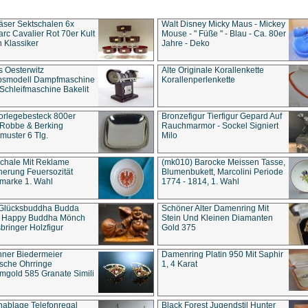
äser Sektschalen 6x
Walt Disney Micky Maus - Mickey
rc Cavalier Rot 70er Kult
Mouse - " Füße " - Blau - Ca. 80er
 Klassiker
Jahre - Deko
s Oesterwitz
Alte Originale Korallenkette
ebsmodell Dampfmaschine
Korallenperlenkette
Schleifmaschine Bakelit
rlegebesteck 800er
Bronzefigur Tierfigur Gepard Auf
 Robbe & Berking
Rauchmarmor - Sockel Signiert
uster 6 Tlg.
Milo
chale Mit Reklame
(mk010) Barocke Meissen Tasse,
herung Feuersozität
Blumenbukett, Marcolini Periode
marke 1. Wahl
1774 - 1814, 1. Wahl
 Glücksbuddha Budda
Schöner Alter Damenring Mit
t Happy Buddha Mönch
Stein Und Kleinen Diamanten
bringer Holzfigur
Gold 375
ner Biedermeier
Damenring Platin 950 Mit Saphir
ische Ohrringe
1, 4 Karat
gold 585 Granate Simili
nablage Telefonregal
Black Forest Jugendstil Hunter