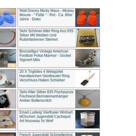
Walt Disney Micky Maus - Mickey
Mouse - " Füße " - Rot - Ca. 80er
Jahre - Deko
Sehr Schöner Alter Ring Aus 935
Silber Mit Weißen Und
Rubinfarbenen Steinen
Bronzefigur Vintage American
Football Pokal Marmor - Sockel
Signiert Milo
20 X Triglides 4 Webgürtel
Handtaschen Geldbeutel Ring
Verschluss Haken Schieber
Sehr Alter Silber 835 Fischpunze
Fischland Bernsteinanhänger
Amber Butterscotch
Email Ludwig Vierthaler Winhart
MÜnchen Jugendstil Cachepot
Art Nouveau 5c Wmf
French Jugendstil Schmetterling