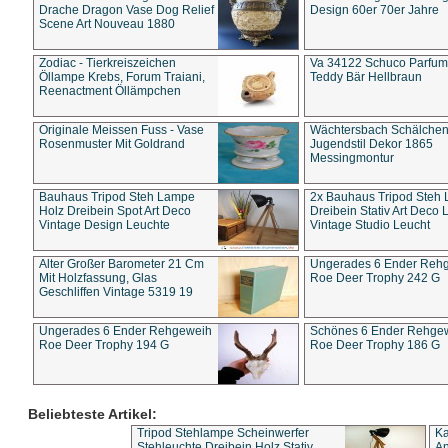
Drache Dragon Vase Dog Relief
Design 60er 70er Jahre
Scene Art Nouveau 1880
Zodiac - Tierkreiszeichen
Va 34122 Schuco Parfum 
Öllampe Krebs, Forum Traiani,
Teddy Bär Hellbraun
Reenactment Öllämpchen
Originale Meissen Fuss - Vase
Wächtersbach Schälche
Rosenmuster Mit Goldrand
Jugendstil Dekor 1865
Messingmontur
Bauhaus Tripod Steh Lampe
2x Bauhaus Tripod Steh
Holz Dreibein Spot Art Deco
Dreibein Stativ Art Deco L
Vintage Design Leuchte
Vintage Studio Leucht
Alter Großer Barometer 21 Cm
Ungerades 6 Ender Reh
Mit Holzfassung, Glas
Roe Deer Trophy 242 G
Geschliffen Vintage 5319 19
Ungerades 6 Ender Rehgeweih
Schönes 6 Ender Rehge
Roe Deer Trophy 194 G
Roe Deer Trophy 186 G
Beliebteste Artikel:
Tripod Stehlampe Scheinwerfer
Ka
Stehleuchte Dreibein Holz Stativ
An