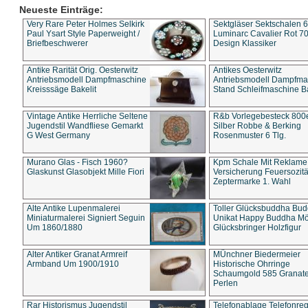
Neueste Einträge:
Very Rare Peter Holmes Selkirk
Sektgläser Sektschalen 
Paul Ysart Style Paperweight /
Luminarc Cavalier Rot 70
Briefbeschwerer
Design Klassiker
Antike Rarität Orig. Oesterwitz
Antikes Oesterwitz
Antriebsmodell Dampfmaschine
Antriebsmodell Dampfma
Kreisssäge Bakelit
Stand Schleifmaschine Ba
Vintage Antike Herrliche Seltene
R&b Vorlegebesteck 800
Jugendstil Wandfliese Gemarkt
Silber Robbe & Berking
G West Germany
Rosenmuster 6 Tlg.
Murano Glas - Fisch 1960?
Kpm Schale Mit Reklame
Glaskunst Glasobjekt Mille Fiori
Versicherung Feuersozitä
Zeptermarke 1. Wahl
Alte Antike Lupenmalerei
Toller Glücksbuddha Bu
Miniaturmalerei Signiert Seguin
Unikat Happy Buddha M
Um 1860/1880
Glücksbringer Holzfigur
Alter Antiker Granat Armreif
MÜnchner Biedermeier
Armband Um 1900/1910
Historische Ohrringe
Schaumgold 585 Granate 
Perlen
Rar Historismus Jugendstil
Telefonablage Telefonreg