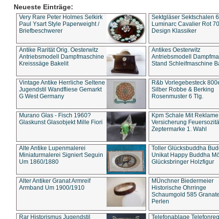
Neueste Einträge:
Very Rare Peter Holmes Selkirk
Sektgläser Sektschalen 
Paul Ysart Style Paperweight /
Luminarc Cavalier Rot 70
Briefbeschwerer
Design Klassiker
Antike Rarität Orig. Oesterwitz
Antikes Oesterwitz
Antriebsmodell Dampfmaschine
Antriebsmodell Dampfma
Kreisssäge Bakelit
Stand Schleifmaschine Ba
Vintage Antike Herrliche Seltene
R&b Vorlegebesteck 800
Jugendstil Wandfliese Gemarkt
Silber Robbe & Berking
G West Germany
Rosenmuster 6 Tlg.
Murano Glas - Fisch 1960?
Kpm Schale Mit Reklame
Glaskunst Glasobjekt Mille Fiori
Versicherung Feuersozitä
Zeptermarke 1. Wahl
Alte Antike Lupenmalerei
Toller Glücksbuddha Bu
Miniaturmalerei Signiert Seguin
Unikat Happy Buddha M
Um 1860/1880
Glücksbringer Holzfigur
Alter Antiker Granat Armreif
MÜnchner Biedermeier
Armband Um 1900/1910
Historische Ohrringe
Schaumgold 585 Granate 
Perlen
Rar Historismus Jugendstil
Telefonablage Telefonreg