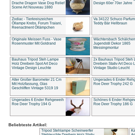
Drache Dragon Vase Dog Relief
Design 60er 70er Jahre
Scene Art Nouveau 1880
Zodiac - Tierkreiszeichen
Va 34122 Schuco Parfum 
Öllampe Krebs, Forum Traiani,
Teddy Bär Hellbraun
Reenactment Öllämpchen
Originale Meissen Fuss - Vase
Wächtersbach Schälche
Rosenmuster Mit Goldrand
Jugendstil Dekor 1865
Messingmontur
Bauhaus Tripod Steh Lampe
2x Bauhaus Tripod Steh
Holz Dreibein Spot Art Deco
Dreibein Stativ Art Deco L
Vintage Design Leuchte
Vintage Studio Leucht
Alter Großer Barometer 21 Cm
Ungerades 6 Ender Reh
Mit Holzfassung, Glas
Roe Deer Trophy 242 G
Geschliffen Vintage 5319 19
Ungerades 6 Ender Rehgeweih
Schönes 6 Ender Rehge
Roe Deer Trophy 194 G
Roe Deer Trophy 186 G
Beliebteste Artikel:
Tripod Stehlampe Scheinwerfer
Ka
Stehleuchte Dreibein Holz Stativ
An