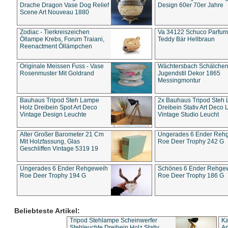
Drache Dragon Vase Dog Relief
Design 60er 70er Jahre
Scene Art Nouveau 1880
Zodiac - Tierkreiszeichen
Va 34122 Schuco Parfum 
Öllampe Krebs, Forum Traiani,
Teddy Bär Hellbraun
Reenactment Öllämpchen
Originale Meissen Fuss - Vase
Wächtersbach Schälche
Rosenmuster Mit Goldrand
Jugendstil Dekor 1865
Messingmontur
Bauhaus Tripod Steh Lampe
2x Bauhaus Tripod Steh
Holz Dreibein Spot Art Deco
Dreibein Stativ Art Deco L
Vintage Design Leuchte
Vintage Studio Leucht
Alter Großer Barometer 21 Cm
Ungerades 6 Ender Reh
Mit Holzfassung, Glas
Roe Deer Trophy 242 G
Geschliffen Vintage 5319 19
Ungerades 6 Ender Rehgeweih
Schönes 6 Ender Rehge
Roe Deer Trophy 194 G
Roe Deer Trophy 186 G
Beliebteste Artikel:
Tripod Stehlampe Scheinwerfer
Ka
Stehleuchte Dreibein Holz Stativ
An