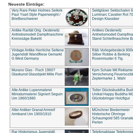
Neueste Einträge:
Very Rare Peter Holmes Selkirk
Sektgläser Sektschalen 
Paul Ysart Style Paperweight /
Luminarc Cavalier Rot 70
Briefbeschwerer
Design Klassiker
Antike Rarität Orig. Oesterwitz
Antikes Oesterwitz
Antriebsmodell Dampfmaschine
Antriebsmodell Dampfma
Kreisssäge Bakelit
Stand Schleifmaschine Ba
Vintage Antike Herrliche Seltene
R&b Vorlegebesteck 800
Jugendstil Wandfliese Gemarkt
Silber Robbe & Berking
G West Germany
Rosenmuster 6 Tlg.
Murano Glas - Fisch 1960?
Kpm Schale Mit Reklame
Glaskunst Glasobjekt Mille Fiori
Versicherung Feuersozitä
Zeptermarke 1. Wahl
Alte Antike Lupenmalerei
Toller Glücksbuddha Bu
Miniaturmalerei Signiert Seguin
Unikat Happy Buddha M
Um 1860/1880
Glücksbringer Holzfigur
Alter Antiker Granat Armreif
MÜnchner Biedermeier
Armband Um 1900/1910
Historische Ohrringe
Schaumgold 585 Granate 
Perlen
Rar Historismus Jugendstil
Telefonablage Telefonreg