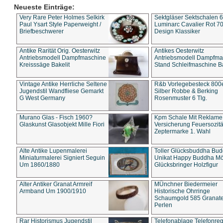
Neueste Einträge:
Very Rare Peter Holmes Selkirk
Sektgläser Sektschalen 
Paul Ysart Style Paperweight /
Luminarc Cavalier Rot 70
Briefbeschwerer
Design Klassiker
Antike Rarität Orig. Oesterwitz
Antikes Oesterwitz
Antriebsmodell Dampfmaschine
Antriebsmodell Dampfma
Kreisssäge Bakelit
Stand Schleifmaschine Ba
Vintage Antike Herrliche Seltene
R&b Vorlegebesteck 800
Jugendstil Wandfliese Gemarkt
Silber Robbe & Berking
G West Germany
Rosenmuster 6 Tlg.
Murano Glas - Fisch 1960?
Kpm Schale Mit Reklame
Glaskunst Glasobjekt Mille Fiori
Versicherung Feuersozitä
Zeptermarke 1. Wahl
Alte Antike Lupenmalerei
Toller Glücksbuddha Bu
Miniaturmalerei Signiert Seguin
Unikat Happy Buddha M
Um 1860/1880
Glücksbringer Holzfigur
Alter Antiker Granat Armreif
MÜnchner Biedermeier
Armband Um 1900/1910
Historische Ohrringe
Schaumgold 585 Granate 
Perlen
Rar Historismus Jugendstil
Telefonablage Telefonreg