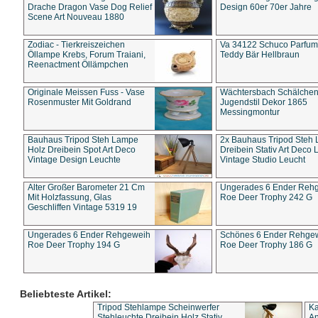
Drache Dragon Vase Dog Relief
Design 60er 70er Jahre
Scene Art Nouveau 1880
Zodiac - Tierkreiszeichen
Va 34122 Schuco Parfum 
Öllampe Krebs, Forum Traiani,
Teddy Bär Hellbraun
Reenactment Öllämpchen
Originale Meissen Fuss - Vase
Wächtersbach Schälche
Rosenmuster Mit Goldrand
Jugendstil Dekor 1865
Messingmontur
Bauhaus Tripod Steh Lampe
2x Bauhaus Tripod Steh
Holz Dreibein Spot Art Deco
Dreibein Stativ Art Deco L
Vintage Design Leuchte
Vintage Studio Leucht
Alter Großer Barometer 21 Cm
Ungerades 6 Ender Reh
Mit Holzfassung, Glas
Roe Deer Trophy 242 G
Geschliffen Vintage 5319 19
Ungerades 6 Ender Rehgeweih
Schönes 6 Ender Rehge
Roe Deer Trophy 194 G
Roe Deer Trophy 186 G
Beliebteste Artikel:
Tripod Stehlampe Scheinwerfer
Ka
Stehleuchte Dreibein Holz Stativ
An