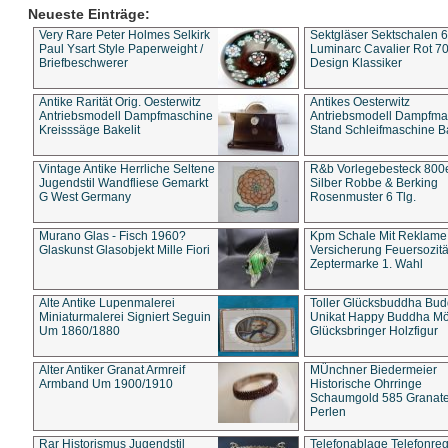
Neueste Einträge:
Very Rare Peter Holmes Selkirk
Sektgläser Sektschalen 
Paul Ysart Style Paperweight /
Luminarc Cavalier Rot 70
Briefbeschwerer
Design Klassiker
Antike Rarität Orig. Oesterwitz
Antikes Oesterwitz
Antriebsmodell Dampfmaschine
Antriebsmodell Dampfma
Kreisssäge Bakelit
Stand Schleifmaschine Ba
Vintage Antike Herrliche Seltene
R&b Vorlegebesteck 800
Jugendstil Wandfliese Gemarkt
Silber Robbe & Berking
G West Germany
Rosenmuster 6 Tlg.
Murano Glas - Fisch 1960?
Kpm Schale Mit Reklame
Glaskunst Glasobjekt Mille Fiori
Versicherung Feuersozitä
Zeptermarke 1. Wahl
Alte Antike Lupenmalerei
Toller Glücksbuddha Bu
Miniaturmalerei Signiert Seguin
Unikat Happy Buddha M
Um 1860/1880
Glücksbringer Holzfigur
Alter Antiker Granat Armreif
MÜnchner Biedermeier
Armband Um 1900/1910
Historische Ohrringe
Schaumgold 585 Granate 
Perlen
Rar Historismus Jugendstil
Telefonablage Telefonreg