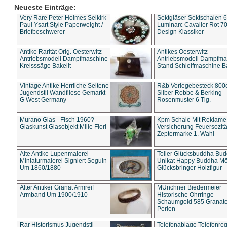
Neueste Einträge:
Very Rare Peter Holmes Selkirk
Sektgläser Sektschalen 
Paul Ysart Style Paperweight /
Luminarc Cavalier Rot 70
Briefbeschwerer
Design Klassiker
Antike Rarität Orig. Oesterwitz
Antikes Oesterwitz
Antriebsmodell Dampfmaschine
Antriebsmodell Dampfma
Kreisssäge Bakelit
Stand Schleifmaschine Ba
Vintage Antike Herrliche Seltene
R&b Vorlegebesteck 800
Jugendstil Wandfliese Gemarkt
Silber Robbe & Berking
G West Germany
Rosenmuster 6 Tlg.
Murano Glas - Fisch 1960?
Kpm Schale Mit Reklame
Glaskunst Glasobjekt Mille Fiori
Versicherung Feuersozitä
Zeptermarke 1. Wahl
Alte Antike Lupenmalerei
Toller Glücksbuddha Bu
Miniaturmalerei Signiert Seguin
Unikat Happy Buddha M
Um 1860/1880
Glücksbringer Holzfigur
Alter Antiker Granat Armreif
MÜnchner Biedermeier
Armband Um 1900/1910
Historische Ohrringe
Schaumgold 585 Granate 
Perlen
Rar Historismus Jugendstil
Telefonablage Telefonreg