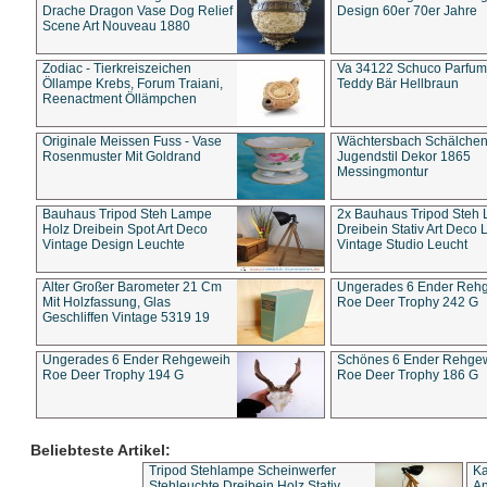
Drache Dragon Vase Dog Relief
Design 60er 70er Jahre
Scene Art Nouveau 1880
Zodiac - Tierkreiszeichen
Va 34122 Schuco Parfum 
Öllampe Krebs, Forum Traiani,
Teddy Bär Hellbraun
Reenactment Öllämpchen
Originale Meissen Fuss - Vase
Wächtersbach Schälche
Rosenmuster Mit Goldrand
Jugendstil Dekor 1865
Messingmontur
Bauhaus Tripod Steh Lampe
2x Bauhaus Tripod Steh
Holz Dreibein Spot Art Deco
Dreibein Stativ Art Deco L
Vintage Design Leuchte
Vintage Studio Leucht
Alter Großer Barometer 21 Cm
Ungerades 6 Ender Reh
Mit Holzfassung, Glas
Roe Deer Trophy 242 G
Geschliffen Vintage 5319 19
Ungerades 6 Ender Rehgeweih
Schönes 6 Ender Rehge
Roe Deer Trophy 194 G
Roe Deer Trophy 186 G
Beliebteste Artikel:
Tripod Stehlampe Scheinwerfer
Ka
Stehleuchte Dreibein Holz Stativ
An