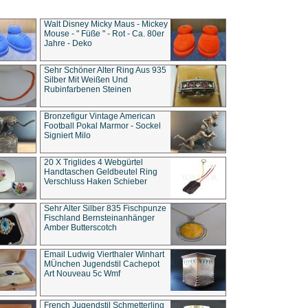
Walt Disney Micky Maus - Mickey
Mouse - " Füße " - Rot - Ca. 80er
Jahre - Deko
Sehr Schöner Alter Ring Aus 935
Silber Mit Weißen Und
Rubinfarbenen Steinen
Bronzefigur Vintage American
Football Pokal Marmor - Sockel
Signiert Milo
20 X Triglides 4 Webgürtel
Handtaschen Geldbeutel Ring
Verschluss Haken Schieber
Sehr Alter Silber 835 Fischpunze
Fischland Bernsteinanhänger
Amber Butterscotch
Email Ludwig Vierthaler Winhart
MÜnchen Jugendstil Cachepot
Art Nouveau 5c Wmf
French Jugendstil Schmetterling