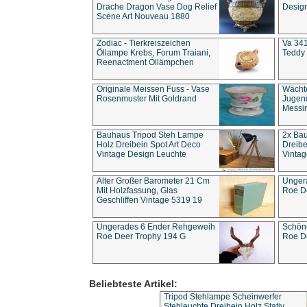
Drache Dragon Vase Dog Relief
Design
Scene Art Nouveau 1880
Zodiac - Tierkreiszeichen
Va 341
Öllampe Krebs, Forum Traiani,
Teddy 
Reenactment Öllämpchen
Originale Meissen Fuss - Vase
Wächt
Rosenmuster Mit Goldrand
Jugend
Messi
Bauhaus Tripod Steh Lampe
2x Ba
Holz Dreibein Spot Art Deco
Dreibe
Vintage Design Leuchte
Vintag
Alter Großer Barometer 21 Cm
Unger
Mit Holzfassung, Glas
Roe D
Geschliffen Vintage 5319 19
Ungerades 6 Ender Rehgeweih
Schön
Roe Deer Trophy 194 G
Roe D
Beliebteste Artikel:
Tripod Stehlampe Scheinwerfer
Stehleuchte Dreibein Holz Stativ