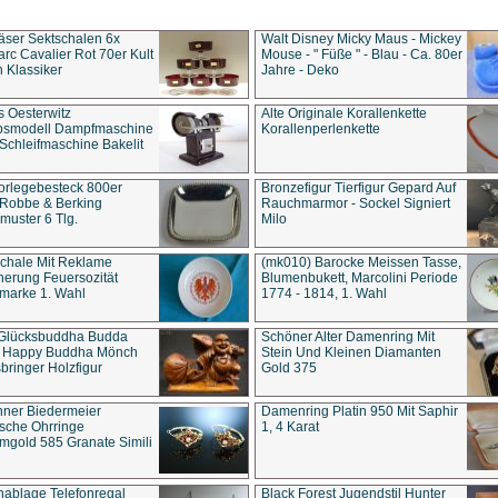
äser Sektschalen 6x
Walt Disney Micky Maus - Mickey
rc Cavalier Rot 70er Kult
Mouse - " Füße " - Blau - Ca. 80er
 Klassiker
Jahre - Deko
s Oesterwitz
Alte Originale Korallenkette
ebsmodell Dampfmaschine
Korallenperlenkette
Schleifmaschine Bakelit
rlegebesteck 800er
Bronzefigur Tierfigur Gepard Auf
 Robbe & Berking
Rauchmarmor - Sockel Signiert
uster 6 Tlg.
Milo
chale Mit Reklame
(mk010) Barocke Meissen Tasse,
herung Feuersozität
Blumenbukett, Marcolini Periode
marke 1. Wahl
1774 - 1814, 1. Wahl
 Glücksbuddha Budda
Schöner Alter Damenring Mit
t Happy Buddha Mönch
Stein Und Kleinen Diamanten
bringer Holzfigur
Gold 375
ner Biedermeier
Damenring Platin 950 Mit Saphir
ische Ohrringe
1, 4 Karat
gold 585 Granate Simili
nablage Telefonregal
Black Forest Jugendstil Hunter