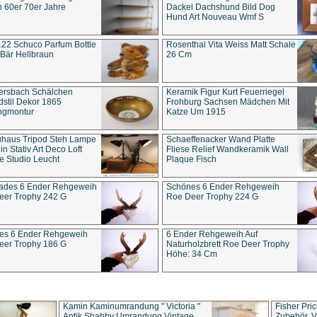
 60er 70er Jahre
Dackel Dachshund Bild Dog
Hund Art Nouveau Wmf S
22 Schuco Parfum Bottle
Rosenthal Vita Weiss Matt Schale
Bär Hellbraun
26 Cm
ersbach Schälchen
Keramik Figur Kurt Feuerriegel
stil Dekor 1865
Frohburg Sachsen Mädchen Mit
ngmontur
Katze Um 1915
uhaus Tripod Steh Lampe
Schaeffenacker Wand Platte
in Stativ Art Deco Loft
Fliese Relief Wandkeramik Wall
e Studio Leucht
Plaque Fisch
ades 6 Ender Rehgeweih
Schönes 6 Ender Rehgeweih
eer Trophy 242 G
Roe Deer Trophy 224 G
es 6 Ender Rehgeweih
6 Ender Rehgeweih Auf
eer Trophy 186 G
Naturholzbrett Roe Deer Trophy
Höhe: 34 Cm
Kamin Kaminumrandung " Victoria "
Fisher Pri
Antik Shabby Umrandung Vintage
Zubehör, V