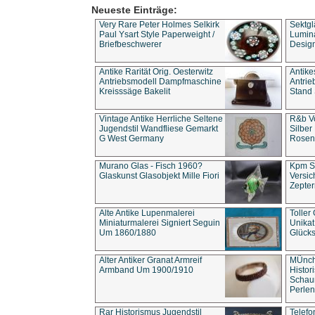
Neueste Einträge:
Very Rare Peter Holmes Selkirk
Sektgl
Paul Ysart Style Paperweight /
Lumina
Briefbeschwerer
Design
Antike Rarität Orig. Oesterwitz
Antike
Antriebsmodell Dampfmaschine
Antri
Kreisssäge Bakelit
Stand 
Vintage Antike Herrliche Seltene
R&b Vo
Jugendstil Wandfliese Gemarkt
Silber
G West Germany
Rosenm
Murano Glas - Fisch 1960?
Kpm S
Glaskunst Glasobjekt Mille Fiori
Versic
Zepter
Alte Antike Lupenmalerei
Toller
Miniaturmalerei Signiert Seguin
Unika
Um 1860/1880
Glücks
Alter Antiker Granat Armreif
MÜnch
Armband Um 1900/1910
Histor
Schaum
Perlen
Rar Historismus Jugendstil
Telefo