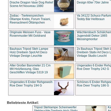
Drache Dragon Vase Dog Relief
Design 60er 70er Jahre
Scene Art Nouveau 1880
Zodiac - Tierkreiszeichen
Va 34122 Schuco Parfum 
Öllampe Krebs, Forum Traiani,
Teddy Bär Hellbraun
Reenactment Öllämpchen
Originale Meissen Fuss - Vase
Wächtersbach Schälche
Rosenmuster Mit Goldrand
Jugendstil Dekor 1865
Messingmontur
Bauhaus Tripod Steh Lampe
2x Bauhaus Tripod Steh
Holz Dreibein Spot Art Deco
Dreibein Stativ Art Deco L
Vintage Design Leuchte
Vintage Studio Leucht
Alter Großer Barometer 21 Cm
Ungerades 6 Ender Reh
Mit Holzfassung, Glas
Roe Deer Trophy 242 G
Geschliffen Vintage 5319 19
Ungerades 6 Ender Rehgeweih
Schönes 6 Ender Rehge
Roe Deer Trophy 194 G
Roe Deer Trophy 186 G
Beliebteste Artikel:
Tripod Stehlampe Scheinwerfer
Ka
Stehleuchte Dreibein Holz Stativ
An