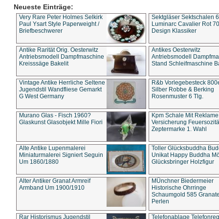
Neueste Einträge:
Very Rare Peter Holmes Selkirk
Sektgläser Sektschalen 
Paul Ysart Style Paperweight /
Luminarc Cavalier Rot 70
Briefbeschwerer
Design Klassiker
Antike Rarität Orig. Oesterwitz
Antikes Oesterwitz
Antriebsmodell Dampfmaschine
Antriebsmodell Dampfma
Kreisssäge Bakelit
Stand Schleifmaschine Ba
Vintage Antike Herrliche Seltene
R&b Vorlegebesteck 800
Jugendstil Wandfliese Gemarkt
Silber Robbe & Berking
G West Germany
Rosenmuster 6 Tlg.
Murano Glas - Fisch 1960?
Kpm Schale Mit Reklame
Glaskunst Glasobjekt Mille Fiori
Versicherung Feuersozitä
Zeptermarke 1. Wahl
Alte Antike Lupenmalerei
Toller Glücksbuddha Bu
Miniaturmalerei Signiert Seguin
Unikat Happy Buddha M
Um 1860/1880
Glücksbringer Holzfigur
Alter Antiker Granat Armreif
MÜnchner Biedermeier
Armband Um 1900/1910
Historische Ohrringe
Schaumgold 585 Granate 
Perlen
Rar Historismus Jugendstil
Telefonablage Telefonreg