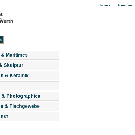
|
Kontakt
Anmelden
 & Maritimes
 & Skulptur
an & Keramik
 & Photographica
he & Flachgewebe
nst