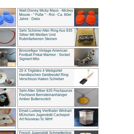
Walt Disney Micky Maus - Mickey
Mouse - " Füße " - Rot - Ca. 80er
Jahre - Deko
Sehr Schöner Alter Ring Aus 935
Silber Mit Weißen Und
Rubinfarbenen Steinen
Bronzefigur Vintage American
Football Pokal Marmor - Sockel
Signiert Milo
20 X Triglides 4 Webgürtel
Handtaschen Geldbeutel Ring
Verschluss Haken Schieber
Sehr Alter Silber 835 Fischpunze
Fischland Bernsteinanhänger
Amber Butterscotch
Email Ludwig Vierthaler Winhart
MÜnchen Jugendstil Cachepot
Art Nouveau 5c Wmf
French Jugendstil Schmetterling