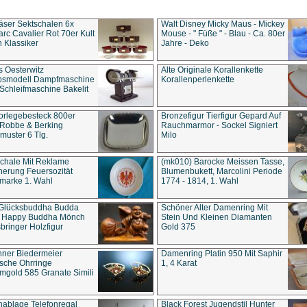
äser Sektschalen 6x
Walt Disney Micky Maus - Mickey
rc Cavalier Rot 70er Kult
Mouse - " Füße " - Blau - Ca. 80er
 Klassiker
Jahre - Deko
s Oesterwitz
Alte Originale Korallenkette
ebsmodell Dampfmaschine
Korallenperlenkette
Schleifmaschine Bakelit
rlegebesteck 800er
Bronzefigur Tierfigur Gepard Auf
 Robbe & Berking
Rauchmarmor - Sockel Signiert
uster 6 Tlg.
Milo
chale Mit Reklame
(mk010) Barocke Meissen Tasse,
herung Feuersozität
Blumenbukett, Marcolini Periode
marke 1. Wahl
1774 - 1814, 1. Wahl
 Glücksbuddha Budda
Schöner Alter Damenring Mit
t Happy Buddha Mönch
Stein Und Kleinen Diamanten
bringer Holzfigur
Gold 375
ner Biedermeier
Damenring Platin 950 Mit Saphir
ische Ohrringe
1, 4 Karat
gold 585 Granate Simili
nablage Telefonregal
Black Forest Jugendstil Hunter