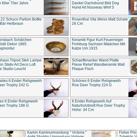
 60er 70er Jahre
Dackel Dachshund Bild Dog
Hund Art Nouveau Wmf S
22 Schuco Parfum Bottle
Rosenthal Vita Weiss Matt Schale
Bär Hellbraun
26 Cm
ersbach Schälchen
Keramik Figur Kurt Feuerriegel
stil Dekor 1865
Frohburg Sachsen Mädchen Mit
ngmontur
Katze Um 1915
uhaus Tripod Steh Lampe
Schaeffenacker Wand Platte
in Stativ Art Deco Loft
Fliese Relief Wandkeramik Wall
e Studio Leucht
Plaque Fisch
ades 6 Ender Rehgeweih
Schönes 6 Ender Rehgeweih
eer Trophy 242 G
Roe Deer Trophy 224 G
es 6 Ender Rehgeweih
6 Ender Rehgeweih Auf
eer Trophy 186 G
Naturholzbrett Roe Deer Trophy
Höhe: 34 Cm
Kamin Kaminumrandung " Victoria "
Fisher Pri
Antik Shabby Umrandung Vintage
Zubehör, V