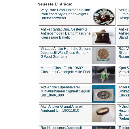
Neueste Einträge:
Very Rare Peter Holmes Selkirk
Sektgl
Paul Ysart Style Paperweight /
Lumina
Briefbeschwerer
Design
Antike Rarität Orig. Oesterwitz
Antike
Antriebsmodell Dampfmaschine
Antri
Kreisssäge Bakelit
Stand 
Vintage Antike Herrliche Seltene
R&b Vo
Jugendstil Wandfliese Gemarkt
Silber
G West Germany
Rosenm
Murano Glas - Fisch 1960?
Kpm S
Glaskunst Glasobjekt Mille Fiori
Versic
Zepter
Alte Antike Lupenmalerei
Toller
Miniaturmalerei Signiert Seguin
Unika
Um 1860/1880
Glücks
Alter Antiker Granat Armreif
MÜnch
Armband Um 1900/1910
Histor
Schaum
Perlen
Rar Historismus Jugendstil
Telefo