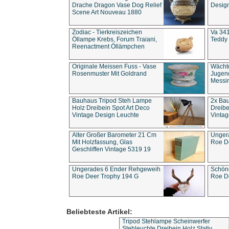
Drache Dragon Vase Dog Relief
Design
Scene Art Nouveau 1880
Zodiac - Tierkreiszeichen
Va 341
Öllampe Krebs, Forum Traiani,
Teddy 
Reenactment Öllämpchen
Originale Meissen Fuss - Vase
Wächt
Rosenmuster Mit Goldrand
Jugend
Messi
Bauhaus Tripod Steh Lampe
2x Ba
Holz Dreibein Spot Art Deco
Dreibe
Vintage Design Leuchte
Vintag
Alter Großer Barometer 21 Cm
Unger
Mit Holzfassung, Glas
Roe D
Geschliffen Vintage 5319 19
Ungerades 6 Ender Rehgeweih
Schön
Roe Deer Trophy 194 G
Roe D
Beliebteste Artikel:
Tripod Stehlampe Scheinwerfer
Stehleuchte Dreibein Holz Stativ