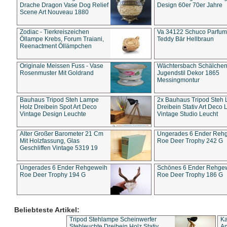
Drache Dragon Vase Dog Relief
Design 60er 70er Jahre
Scene Art Nouveau 1880
Zodiac - Tierkreiszeichen
Va 34122 Schuco Parfum 
Öllampe Krebs, Forum Traiani,
Teddy Bär Hellbraun
Reenactment Öllämpchen
Originale Meissen Fuss - Vase
Wächtersbach Schälche
Rosenmuster Mit Goldrand
Jugendstil Dekor 1865
Messingmontur
Bauhaus Tripod Steh Lampe
2x Bauhaus Tripod Steh
Holz Dreibein Spot Art Deco
Dreibein Stativ Art Deco L
Vintage Design Leuchte
Vintage Studio Leucht
Alter Großer Barometer 21 Cm
Ungerades 6 Ender Reh
Mit Holzfassung, Glas
Roe Deer Trophy 242 G
Geschliffen Vintage 5319 19
Ungerades 6 Ender Rehgeweih
Schönes 6 Ender Rehge
Roe Deer Trophy 194 G
Roe Deer Trophy 186 G
Beliebteste Artikel:
Tripod Stehlampe Scheinwerfer
Ka
Stehleuchte Dreibein Holz Stativ
An