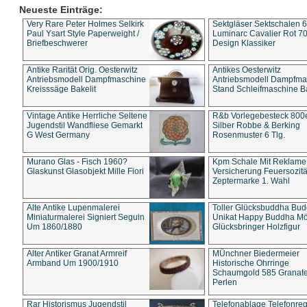
Neueste Einträge:
Very Rare Peter Holmes Selkirk
Sektgläser Sektschalen 
Paul Ysart Style Paperweight /
Luminarc Cavalier Rot 70
Briefbeschwerer
Design Klassiker
Antike Rarität Orig. Oesterwitz
Antikes Oesterwitz
Antriebsmodell Dampfmaschine
Antriebsmodell Dampfma
Kreisssäge Bakelit
Stand Schleifmaschine Ba
Vintage Antike Herrliche Seltene
R&b Vorlegebesteck 800
Jugendstil Wandfliese Gemarkt
Silber Robbe & Berking
G West Germany
Rosenmuster 6 Tlg.
Murano Glas - Fisch 1960?
Kpm Schale Mit Reklame
Glaskunst Glasobjekt Mille Fiori
Versicherung Feuersozitä
Zeptermarke 1. Wahl
Alte Antike Lupenmalerei
Toller Glücksbuddha Bu
Miniaturmalerei Signiert Seguin
Unikat Happy Buddha M
Um 1860/1880
Glücksbringer Holzfigur
Alter Antiker Granat Armreif
MÜnchner Biedermeier
Armband Um 1900/1910
Historische Ohrringe
Schaumgold 585 Granate 
Perlen
Rar Historismus Jugendstil
Telefonablage Telefonreg