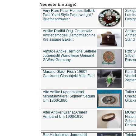
Neueste Einträge:
Very Rare Peter Holmes Selkirk
Sektgl
Paul Ysart Style Paperweight /
Lumina
Briefbeschwerer
Design
Antike Rarität Orig. Oesterwitz
Antike
Antriebsmodell Dampfmaschine
Antri
Kreisssäge Bakelit
Stand 
Vintage Antike Herrliche Seltene
R&b Vo
Jugendstil Wandfliese Gemarkt
Silber
G West Germany
Rosenm
Murano Glas - Fisch 1960?
Kpm S
Glaskunst Glasobjekt Mille Fiori
Versic
Zepter
Alte Antike Lupenmalerei
Toller
Miniaturmalerei Signiert Seguin
Unika
Um 1860/1880
Glücks
Alter Antiker Granat Armreif
MÜnch
Armband Um 1900/1910
Histor
Schaum
Perlen
Rar Historismus Jugendstil
Telefo