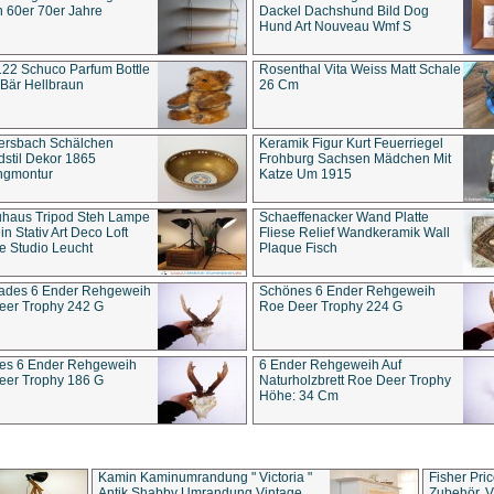
 60er 70er Jahre
Dackel Dachshund Bild Dog
Hund Art Nouveau Wmf S
22 Schuco Parfum Bottle
Rosenthal Vita Weiss Matt Schale
Bär Hellbraun
26 Cm
ersbach Schälchen
Keramik Figur Kurt Feuerriegel
stil Dekor 1865
Frohburg Sachsen Mädchen Mit
ngmontur
Katze Um 1915
uhaus Tripod Steh Lampe
Schaeffenacker Wand Platte
in Stativ Art Deco Loft
Fliese Relief Wandkeramik Wall
e Studio Leucht
Plaque Fisch
ades 6 Ender Rehgeweih
Schönes 6 Ender Rehgeweih
eer Trophy 242 G
Roe Deer Trophy 224 G
es 6 Ender Rehgeweih
6 Ender Rehgeweih Auf
eer Trophy 186 G
Naturholzbrett Roe Deer Trophy
Höhe: 34 Cm
Kamin Kaminumrandung " Victoria "
Fisher Pri
Antik Shabby Umrandung Vintage
Zubehör, V