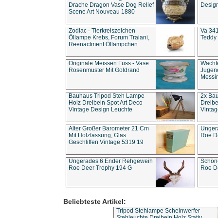
Drache Dragon Vase Dog Relief
Design
Scene Art Nouveau 1880
Zodiac - Tierkreiszeichen
Va 341
Öllampe Krebs, Forum Traiani,
Teddy 
Reenactment Öllämpchen
Originale Meissen Fuss - Vase
Wächt
Rosenmuster Mit Goldrand
Jugend
Messi
Bauhaus Tripod Steh Lampe
2x Ba
Holz Dreibein Spot Art Deco
Dreibe
Vintage Design Leuchte
Vintag
Alter Großer Barometer 21 Cm
Unger
Mit Holzfassung, Glas
Roe D
Geschliffen Vintage 5319 19
Ungerades 6 Ender Rehgeweih
Schön
Roe Deer Trophy 194 G
Roe D
Beliebteste Artikel:
Tripod Stehlampe Scheinwerfer
Stehleuchte Dreibein Holz Stativ