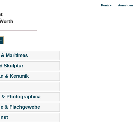
|
Kontakt
Anmelden
 & Maritimes
 & Skulptur
an & Keramik
 & Photographica
he & Flachgewebe
nst