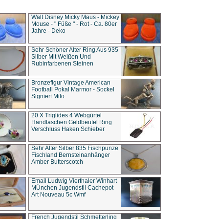
Walt Disney Micky Maus - Mickey
Mouse - " Füße " - Rot - Ca. 80er
Jahre - Deko
Sehr Schöner Alter Ring Aus 935
Silber Mit Weißen Und
Rubinfarbenen Steinen
Bronzefigur Vintage American
Football Pokal Marmor - Sockel
Signiert Milo
20 X Triglides 4 Webgürtel
Handtaschen Geldbeutel Ring
Verschluss Haken Schieber
Sehr Alter Silber 835 Fischpunze
Fischland Bernsteinanhänger
Amber Butterscotch
Email Ludwig Vierthaler Winhart
MÜnchen Jugendstil Cachepot
Art Nouveau 5c Wmf
French Jugendstil Schmetterling