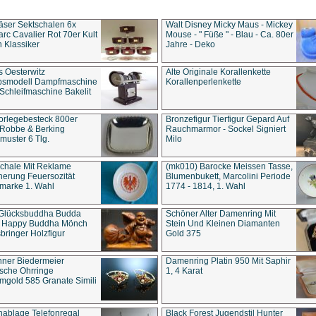
äser Sektschalen 6x
Walt Disney Micky Maus - Mickey
rc Cavalier Rot 70er Kult
Mouse - " Füße " - Blau - Ca. 80er
 Klassiker
Jahre - Deko
s Oesterwitz
Alte Originale Korallenkette
ebsmodell Dampfmaschine
Korallenperlenkette
Schleifmaschine Bakelit
rlegebesteck 800er
Bronzefigur Tierfigur Gepard Auf
 Robbe & Berking
Rauchmarmor - Sockel Signiert
uster 6 Tlg.
Milo
chale Mit Reklame
(mk010) Barocke Meissen Tasse,
herung Feuersozität
Blumenbukett, Marcolini Periode
marke 1. Wahl
1774 - 1814, 1. Wahl
 Glücksbuddha Budda
Schöner Alter Damenring Mit
t Happy Buddha Mönch
Stein Und Kleinen Diamanten
bringer Holzfigur
Gold 375
ner Biedermeier
Damenring Platin 950 Mit Saphir
ische Ohrringe
1, 4 Karat
gold 585 Granate Simili
nablage Telefonregal
Black Forest Jugendstil Hunter