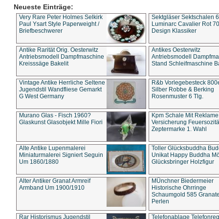
Neueste Einträge:
Very Rare Peter Holmes Selkirk
Sektgläser Sektschalen 
Paul Ysart Style Paperweight /
Luminarc Cavalier Rot 70
Briefbeschwerer
Design Klassiker
Antike Rarität Orig. Oesterwitz
Antikes Oesterwitz
Antriebsmodell Dampfmaschine
Antriebsmodell Dampfma
Kreisssäge Bakelit
Stand Schleifmaschine Ba
Vintage Antike Herrliche Seltene
R&b Vorlegebesteck 800
Jugendstil Wandfliese Gemarkt
Silber Robbe & Berking
G West Germany
Rosenmuster 6 Tlg.
Murano Glas - Fisch 1960?
Kpm Schale Mit Reklame
Glaskunst Glasobjekt Mille Fiori
Versicherung Feuersozitä
Zeptermarke 1. Wahl
Alte Antike Lupenmalerei
Toller Glücksbuddha Bu
Miniaturmalerei Signiert Seguin
Unikat Happy Buddha M
Um 1860/1880
Glücksbringer Holzfigur
Alter Antiker Granat Armreif
MÜnchner Biedermeier
Armband Um 1900/1910
Historische Ohrringe
Schaumgold 585 Granate 
Perlen
Rar Historismus Jugendstil
Telefonablage Telefonreg