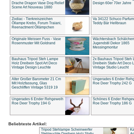
Drache Dragon Vase Dog Relief
Design 60er 70er Jahre
Scene Art Nouveau 1880
Zodiac - Tierkreiszeichen
Va 34122 Schuco Parfum 
Öllampe Krebs, Forum Traiani,
Teddy Bär Hellbraun
Reenactment Öllämpchen
Originale Meissen Fuss - Vase
Wächtersbach Schälche
Rosenmuster Mit Goldrand
Jugendstil Dekor 1865
Messingmontur
Bauhaus Tripod Steh Lampe
2x Bauhaus Tripod Steh
Holz Dreibein Spot Art Deco
Dreibein Stativ Art Deco L
Vintage Design Leuchte
Vintage Studio Leucht
Alter Großer Barometer 21 Cm
Ungerades 6 Ender Reh
Mit Holzfassung, Glas
Roe Deer Trophy 242 G
Geschliffen Vintage 5319 19
Ungerades 6 Ender Rehgeweih
Schönes 6 Ender Rehge
Roe Deer Trophy 194 G
Roe Deer Trophy 186 G
Beliebteste Artikel:
Tripod Stehlampe Scheinwerfer
Ka
Stehleuchte Dreibein Holz Stativ
An