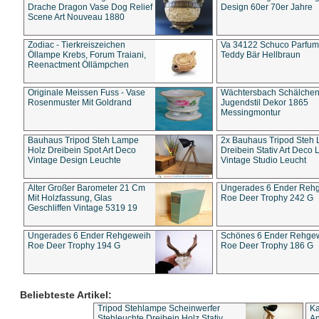
Drache Dragon Vase Dog Relief
Design 60er 70er Jahre
Scene Art Nouveau 1880
Zodiac - Tierkreiszeichen
Va 34122 Schuco Parfum 
Öllampe Krebs, Forum Traiani,
Teddy Bär Hellbraun
Reenactment Öllämpchen
Originale Meissen Fuss - Vase
Wächtersbach Schälche
Rosenmuster Mit Goldrand
Jugendstil Dekor 1865
Messingmontur
Bauhaus Tripod Steh Lampe
2x Bauhaus Tripod Steh
Holz Dreibein Spot Art Deco
Dreibein Stativ Art Deco L
Vintage Design Leuchte
Vintage Studio Leucht
Alter Großer Barometer 21 Cm
Ungerades 6 Ender Reh
Mit Holzfassung, Glas
Roe Deer Trophy 242 G
Geschliffen Vintage 5319 19
Ungerades 6 Ender Rehgeweih
Schönes 6 Ender Rehge
Roe Deer Trophy 194 G
Roe Deer Trophy 186 G
Beliebteste Artikel:
Tripod Stehlampe Scheinwerfer
Ka
Stehleuchte Dreibein Holz Stativ
An