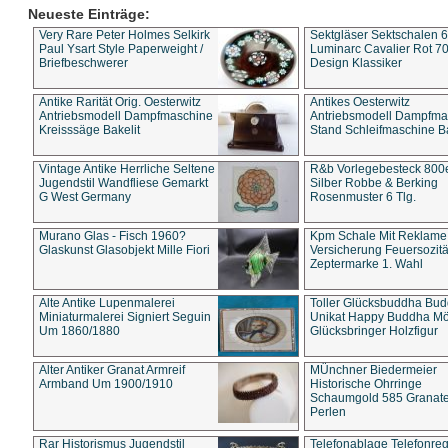
Neueste Einträge:
Very Rare Peter Holmes Selkirk
Sektgläser Sektschalen 
Paul Ysart Style Paperweight /
Luminarc Cavalier Rot 70
Briefbeschwerer
Design Klassiker
Antike Rarität Orig. Oesterwitz
Antikes Oesterwitz
Antriebsmodell Dampfmaschine
Antriebsmodell Dampfma
Kreisssäge Bakelit
Stand Schleifmaschine Ba
Vintage Antike Herrliche Seltene
R&b Vorlegebesteck 800
Jugendstil Wandfliese Gemarkt
Silber Robbe & Berking
G West Germany
Rosenmuster 6 Tlg.
Murano Glas - Fisch 1960?
Kpm Schale Mit Reklame
Glaskunst Glasobjekt Mille Fiori
Versicherung Feuersozitä
Zeptermarke 1. Wahl
Alte Antike Lupenmalerei
Toller Glücksbuddha Bu
Miniaturmalerei Signiert Seguin
Unikat Happy Buddha M
Um 1860/1880
Glücksbringer Holzfigur
Alter Antiker Granat Armreif
MÜnchner Biedermeier
Armband Um 1900/1910
Historische Ohrringe
Schaumgold 585 Granate 
Perlen
Rar Historismus Jugendstil
Telefonablage Telefonreg