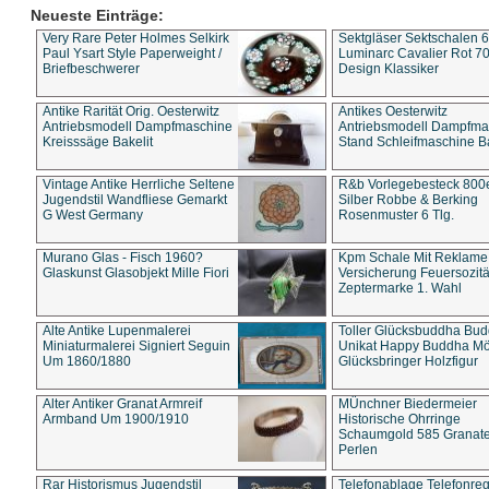
Neueste Einträge:
Very Rare Peter Holmes Selkirk
Sektgläser Sektschalen 
Paul Ysart Style Paperweight /
Luminarc Cavalier Rot 70
Briefbeschwerer
Design Klassiker
Antike Rarität Orig. Oesterwitz
Antikes Oesterwitz
Antriebsmodell Dampfmaschine
Antriebsmodell Dampfma
Kreisssäge Bakelit
Stand Schleifmaschine Ba
Vintage Antike Herrliche Seltene
R&b Vorlegebesteck 800
Jugendstil Wandfliese Gemarkt
Silber Robbe & Berking
G West Germany
Rosenmuster 6 Tlg.
Murano Glas - Fisch 1960?
Kpm Schale Mit Reklame
Glaskunst Glasobjekt Mille Fiori
Versicherung Feuersozitä
Zeptermarke 1. Wahl
Alte Antike Lupenmalerei
Toller Glücksbuddha Bu
Miniaturmalerei Signiert Seguin
Unikat Happy Buddha M
Um 1860/1880
Glücksbringer Holzfigur
Alter Antiker Granat Armreif
MÜnchner Biedermeier
Armband Um 1900/1910
Historische Ohrringe
Schaumgold 585 Granate 
Perlen
Rar Historismus Jugendstil
Telefonablage Telefonreg