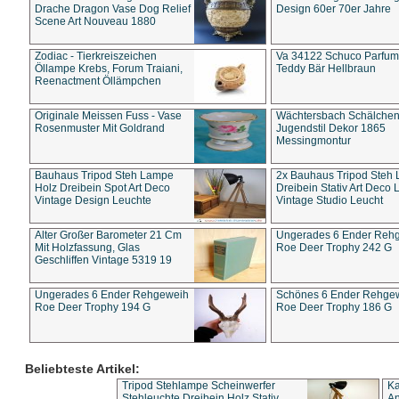
Drache Dragon Vase Dog Relief
Design 60er 70er Jahre
Scene Art Nouveau 1880
Zodiac - Tierkreiszeichen
Va 34122 Schuco Parfum 
Öllampe Krebs, Forum Traiani,
Teddy Bär Hellbraun
Reenactment Öllämpchen
Originale Meissen Fuss - Vase
Wächtersbach Schälche
Rosenmuster Mit Goldrand
Jugendstil Dekor 1865
Messingmontur
Bauhaus Tripod Steh Lampe
2x Bauhaus Tripod Steh
Holz Dreibein Spot Art Deco
Dreibein Stativ Art Deco L
Vintage Design Leuchte
Vintage Studio Leucht
Alter Großer Barometer 21 Cm
Ungerades 6 Ender Reh
Mit Holzfassung, Glas
Roe Deer Trophy 242 G
Geschliffen Vintage 5319 19
Ungerades 6 Ender Rehgeweih
Schönes 6 Ender Rehge
Roe Deer Trophy 194 G
Roe Deer Trophy 186 G
Beliebteste Artikel:
Tripod Stehlampe Scheinwerfer
Ka
Stehleuchte Dreibein Holz Stativ
An