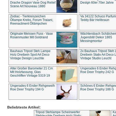
Drache Dragon Vase Dog Relief
Design 60er 70er Jahre
Scene Art Nouveau 1880
Zodiac - Tierkreiszeichen
Va 34122 Schuco Parfum 
Öllampe Krebs, Forum Traiani,
Teddy Bär Hellbraun
Reenactment Öllämpchen
Originale Meissen Fuss - Vase
Wächtersbach Schälche
Rosenmuster Mit Goldrand
Jugendstil Dekor 1865
Messingmontur
Bauhaus Tripod Steh Lampe
2x Bauhaus Tripod Steh
Holz Dreibein Spot Art Deco
Dreibein Stativ Art Deco L
Vintage Design Leuchte
Vintage Studio Leucht
Alter Großer Barometer 21 Cm
Ungerades 6 Ender Reh
Mit Holzfassung, Glas
Roe Deer Trophy 242 G
Geschliffen Vintage 5319 19
Ungerades 6 Ender Rehgeweih
Schönes 6 Ender Rehge
Roe Deer Trophy 194 G
Roe Deer Trophy 186 G
Beliebteste Artikel:
Tripod Stehlampe Scheinwerfer
Ka
Stehleuchte Dreibein Holz Stativ
An