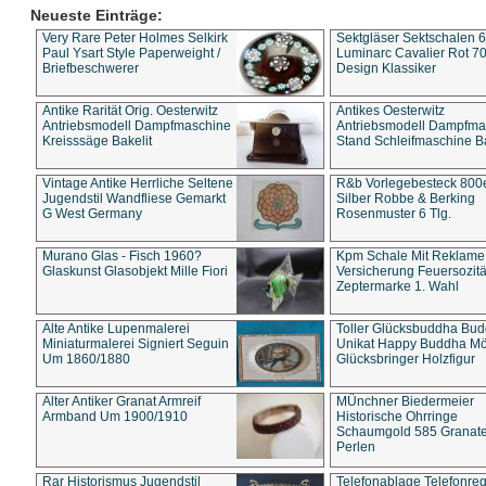
Neueste Einträge:
Very Rare Peter Holmes Selkirk
Sektgläser Sektschalen 
Paul Ysart Style Paperweight /
Luminarc Cavalier Rot 70
Briefbeschwerer
Design Klassiker
Antike Rarität Orig. Oesterwitz
Antikes Oesterwitz
Antriebsmodell Dampfmaschine
Antriebsmodell Dampfma
Kreisssäge Bakelit
Stand Schleifmaschine Ba
Vintage Antike Herrliche Seltene
R&b Vorlegebesteck 800
Jugendstil Wandfliese Gemarkt
Silber Robbe & Berking
G West Germany
Rosenmuster 6 Tlg.
Murano Glas - Fisch 1960?
Kpm Schale Mit Reklame
Glaskunst Glasobjekt Mille Fiori
Versicherung Feuersozitä
Zeptermarke 1. Wahl
Alte Antike Lupenmalerei
Toller Glücksbuddha Bu
Miniaturmalerei Signiert Seguin
Unikat Happy Buddha M
Um 1860/1880
Glücksbringer Holzfigur
Alter Antiker Granat Armreif
MÜnchner Biedermeier
Armband Um 1900/1910
Historische Ohrringe
Schaumgold 585 Granate 
Perlen
Rar Historismus Jugendstil
Telefonablage Telefonreg