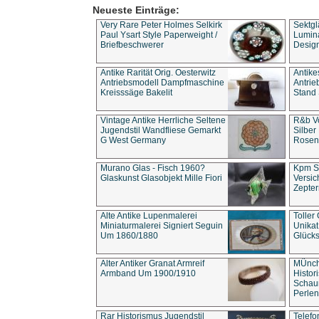
Neueste Einträge:
Very Rare Peter Holmes Selkirk
Sektgl
Paul Ysart Style Paperweight /
Lumina
Briefbeschwerer
Design
Antike Rarität Orig. Oesterwitz
Antike
Antriebsmodell Dampfmaschine
Antri
Kreisssäge Bakelit
Stand 
Vintage Antike Herrliche Seltene
R&b Vo
Jugendstil Wandfliese Gemarkt
Silber
G West Germany
Rosenm
Murano Glas - Fisch 1960?
Kpm S
Glaskunst Glasobjekt Mille Fiori
Versic
Zepter
Alte Antike Lupenmalerei
Toller
Miniaturmalerei Signiert Seguin
Unika
Um 1860/1880
Glücks
Alter Antiker Granat Armreif
MÜnch
Armband Um 1900/1910
Histor
Schaum
Perlen
Rar Historismus Jugendstil
Telefo