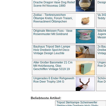
Drache Dragon Vase Dog Relief
Design
Scene Art Nouveau 1880
Zodiac - Tierkreiszeichen
Va 341
Öllampe Krebs, Forum Traiani,
Teddy 
Reenactment Öllämpchen
Originale Meissen Fuss - Vase
Wächt
Rosenmuster Mit Goldrand
Jugend
Messi
Bauhaus Tripod Steh Lampe
2x Ba
Holz Dreibein Spot Art Deco
Dreibe
Vintage Design Leuchte
Vintag
Alter Großer Barometer 21 Cm
Unger
Mit Holzfassung, Glas
Roe D
Geschliffen Vintage 5319 19
Ungerades 6 Ender Rehgeweih
Schön
Roe Deer Trophy 194 G
Roe D
Beliebteste Artikel:
Tripod Stehlampe Scheinwerfer
Stehleuchte Dreibein Holz Stativ