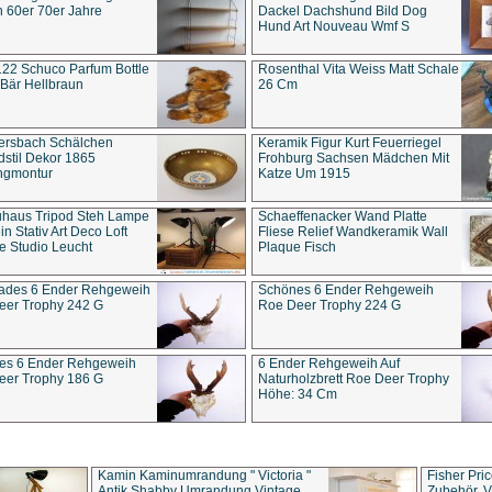
 60er 70er Jahre
Dackel Dachshund Bild Dog
Hund Art Nouveau Wmf S
22 Schuco Parfum Bottle
Rosenthal Vita Weiss Matt Schale
Bär Hellbraun
26 Cm
ersbach Schälchen
Keramik Figur Kurt Feuerriegel
stil Dekor 1865
Frohburg Sachsen Mädchen Mit
ngmontur
Katze Um 1915
uhaus Tripod Steh Lampe
Schaeffenacker Wand Platte
in Stativ Art Deco Loft
Fliese Relief Wandkeramik Wall
e Studio Leucht
Plaque Fisch
ades 6 Ender Rehgeweih
Schönes 6 Ender Rehgeweih
eer Trophy 242 G
Roe Deer Trophy 224 G
es 6 Ender Rehgeweih
6 Ender Rehgeweih Auf
eer Trophy 186 G
Naturholzbrett Roe Deer Trophy
Höhe: 34 Cm
Kamin Kaminumrandung " Victoria "
Fisher Pri
Antik Shabby Umrandung Vintage
Zubehör, V