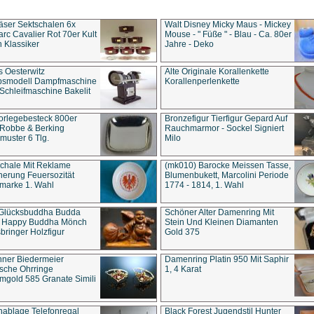
äser Sektschalen 6x
Walt Disney Micky Maus - Mickey
rc Cavalier Rot 70er Kult
Mouse - " Füße " - Blau - Ca. 80er
 Klassiker
Jahre - Deko
s Oesterwitz
Alte Originale Korallenkette
ebsmodell Dampfmaschine
Korallenperlenkette
Schleifmaschine Bakelit
rlegebesteck 800er
Bronzefigur Tierfigur Gepard Auf
 Robbe & Berking
Rauchmarmor - Sockel Signiert
uster 6 Tlg.
Milo
chale Mit Reklame
(mk010) Barocke Meissen Tasse,
herung Feuersozität
Blumenbukett, Marcolini Periode
marke 1. Wahl
1774 - 1814, 1. Wahl
 Glücksbuddha Budda
Schöner Alter Damenring Mit
t Happy Buddha Mönch
Stein Und Kleinen Diamanten
bringer Holzfigur
Gold 375
ner Biedermeier
Damenring Platin 950 Mit Saphir
ische Ohrringe
1, 4 Karat
gold 585 Granate Simili
nablage Telefonregal
Black Forest Jugendstil Hunter