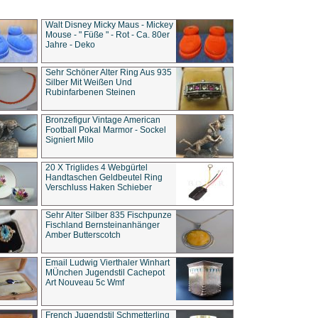
Walt Disney Micky Maus - Mickey
Mouse - " Füße " - Rot - Ca. 80er
Jahre - Deko
Sehr Schöner Alter Ring Aus 935
Silber Mit Weißen Und
Rubinfarbenen Steinen
Bronzefigur Vintage American
Football Pokal Marmor - Sockel
Signiert Milo
20 X Triglides 4 Webgürtel
Handtaschen Geldbeutel Ring
Verschluss Haken Schieber
Sehr Alter Silber 835 Fischpunze
Fischland Bernsteinanhänger
Amber Butterscotch
Email Ludwig Vierthaler Winhart
MÜnchen Jugendstil Cachepot
Art Nouveau 5c Wmf
French Jugendstil Schmetterling