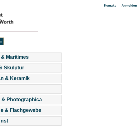
|
Kontakt
Anmelden
 & Maritimes
 & Skulptur
an & Keramik
 & Photographica
he & Flachgewebe
nst