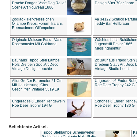
Drache Dragon Vase Dog Relief
Design 60er 70er Jahre
Scene Art Nouveau 1880
Zodiac - Tierkreiszeichen
Va 34122 Schuco Parfum 
Öllampe Krebs, Forum Traiani,
Teddy Bär Hellbraun
Reenactment Öllämpchen
Originale Meissen Fuss - Vase
Wächtersbach Schälche
Rosenmuster Mit Goldrand
Jugendstil Dekor 1865
Messingmontur
Bauhaus Tripod Steh Lampe
2x Bauhaus Tripod Steh
Holz Dreibein Spot Art Deco
Dreibein Stativ Art Deco L
Vintage Design Leuchte
Vintage Studio Leucht
Alter Großer Barometer 21 Cm
Ungerades 6 Ender Reh
Mit Holzfassung, Glas
Roe Deer Trophy 242 G
Geschliffen Vintage 5319 19
Ungerades 6 Ender Rehgeweih
Schönes 6 Ender Rehge
Roe Deer Trophy 194 G
Roe Deer Trophy 186 G
Beliebteste Artikel:
Tripod Stehlampe Scheinwerfer
Ka
Stehleuchte Dreibein Holz Stativ
An