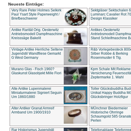
Neueste Einträge:
Very Rare Peter Holmes Selkirk
Sektgläser Sektschalen 
Paul Ysart Style Paperweight /
Luminarc Cavalier Rot 70
Briefbeschwerer
Design Klassiker
Antike Rarität Orig. Oesterwitz
Antikes Oesterwitz
Antriebsmodell Dampfmaschine
Antriebsmodell Dampfma
Kreisssäge Bakelit
Stand Schleifmaschine Ba
Vintage Antike Herrliche Seltene
R&b Vorlegebesteck 800
Jugendstil Wandfliese Gemarkt
Silber Robbe & Berking
G West Germany
Rosenmuster 6 Tlg.
Murano Glas - Fisch 1960?
Kpm Schale Mit Reklame
Glaskunst Glasobjekt Mille Fiori
Versicherung Feuersozitä
Zeptermarke 1. Wahl
Alte Antike Lupenmalerei
Toller Glücksbuddha Bu
Miniaturmalerei Signiert Seguin
Unikat Happy Buddha M
Um 1860/1880
Glücksbringer Holzfigur
Alter Antiker Granat Armreif
MÜnchner Biedermeier
Armband Um 1900/1910
Historische Ohrringe
Schaumgold 585 Granate 
Perlen
Rar Historismus Jugendstil
Telefonablage Telefonreg