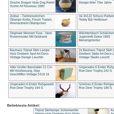
Drache Dragon Vase Dog Relief
Design 60er 70er Jahre
Scene Art Nouveau 1880
Zodiac - Tierkreiszeichen
Va 34122 Schuco Parfum 
Öllampe Krebs, Forum Traiani,
Teddy Bär Hellbraun
Reenactment Öllämpchen
Originale Meissen Fuss - Vase
Wächtersbach Schälche
Rosenmuster Mit Goldrand
Jugendstil Dekor 1865
Messingmontur
Bauhaus Tripod Steh Lampe
2x Bauhaus Tripod Steh
Holz Dreibein Spot Art Deco
Dreibein Stativ Art Deco L
Vintage Design Leuchte
Vintage Studio Leucht
Alter Großer Barometer 21 Cm
Ungerades 6 Ender Reh
Mit Holzfassung, Glas
Roe Deer Trophy 242 G
Geschliffen Vintage 5319 19
Ungerades 6 Ender Rehgeweih
Schönes 6 Ender Rehge
Roe Deer Trophy 194 G
Roe Deer Trophy 186 G
Beliebteste Artikel:
Tripod Stehlampe Scheinwerfer
Ka
Stehleuchte Dreibein Holz Stativ
An