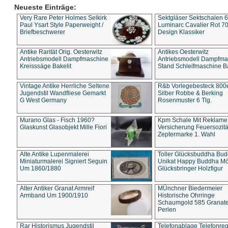
Neueste Einträge:
Very Rare Peter Holmes Selkirk
Sektgläser Sektschalen 
Paul Ysart Style Paperweight /
Luminarc Cavalier Rot 70
Briefbeschwerer
Design Klassiker
Antike Rarität Orig. Oesterwitz
Antikes Oesterwitz
Antriebsmodell Dampfmaschine
Antriebsmodell Dampfma
Kreisssäge Bakelit
Stand Schleifmaschine Ba
Vintage Antike Herrliche Seltene
R&b Vorlegebesteck 800
Jugendstil Wandfliese Gemarkt
Silber Robbe & Berking
G West Germany
Rosenmuster 6 Tlg.
Murano Glas - Fisch 1960?
Kpm Schale Mit Reklame
Glaskunst Glasobjekt Mille Fiori
Versicherung Feuersozitä
Zeptermarke 1. Wahl
Alte Antike Lupenmalerei
Toller Glücksbuddha Bu
Miniaturmalerei Signiert Seguin
Unikat Happy Buddha M
Um 1860/1880
Glücksbringer Holzfigur
Alter Antiker Granat Armreif
MÜnchner Biedermeier
Armband Um 1900/1910
Historische Ohrringe
Schaumgold 585 Granate 
Perlen
Rar Historismus Jugendstil
Telefonablage Telefonreg