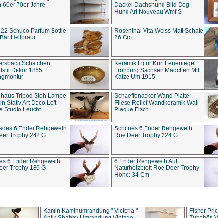
 60er 70er Jahre
Dackel Dachshund Bild Dog
Hund Art Nouveau Wmf S
22 Schuco Parfum Bottle
Rosenthal Vita Weiss Matt Schale
Bär Hellbraun
26 Cm
ersbach Schälchen
Keramik Figur Kurt Feuerriegel
stil Dekor 1865
Frohburg Sachsen Mädchen Mit
ngmontur
Katze Um 1915
uhaus Tripod Steh Lampe
Schaeffenacker Wand Platte
in Stativ Art Deco Loft
Fliese Relief Wandkeramik Wall
e Studio Leucht
Plaque Fisch
ades 6 Ender Rehgeweih
Schönes 6 Ender Rehgeweih
eer Trophy 242 G
Roe Deer Trophy 224 G
es 6 Ender Rehgeweih
6 Ender Rehgeweih Auf
eer Trophy 186 G
Naturholzbrett Roe Deer Trophy
Höhe: 34 Cm
Kamin Kaminumrandung " Victoria "
Fisher Pri
Antik Shabby Umrandung Vintage
Zubehör, V