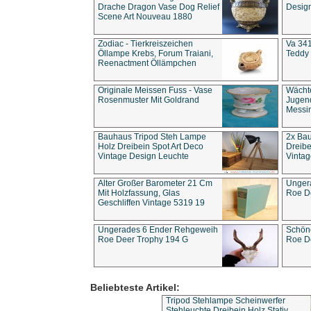
Drache Dragon Vase Dog Relief
Design
Scene Art Nouveau 1880
Zodiac - Tierkreiszeichen
Va 341
Öllampe Krebs, Forum Traiani,
Teddy 
Reenactment Öllämpchen
Originale Meissen Fuss - Vase
Wächt
Rosenmuster Mit Goldrand
Jugend
Messi
Bauhaus Tripod Steh Lampe
2x Ba
Holz Dreibein Spot Art Deco
Dreibe
Vintage Design Leuchte
Vintag
Alter Großer Barometer 21 Cm
Unger
Mit Holzfassung, Glas
Roe D
Geschliffen Vintage 5319 19
Ungerades 6 Ender Rehgeweih
Schön
Roe Deer Trophy 194 G
Roe D
Beliebteste Artikel:
Tripod Stehlampe Scheinwerfer
Stehleuchte Dreibein Holz Stativ