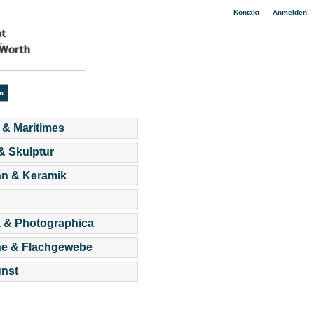
|
Kontakt
Anmelden
 & Maritimes
 & Skulptur
an & Keramik
 & Photographica
he & Flachgewebe
nst