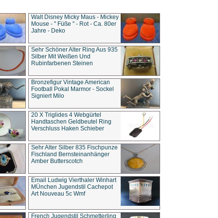
Walt Disney Micky Maus - Mickey
Mouse - " Füße " - Rot - Ca. 80er
Jahre - Deko
Sehr Schöner Alter Ring Aus 935
Silber Mit Weißen Und
Rubinfarbenen Steinen
Bronzefigur Vintage American
Football Pokal Marmor - Sockel
Signiert Milo
20 X Triglides 4 Webgürtel
Handtaschen Geldbeutel Ring
Verschluss Haken Schieber
Sehr Alter Silber 835 Fischpunze
Fischland Bernsteinanhänger
Amber Butterscotch
Email Ludwig Vierthaler Winhart
MÜnchen Jugendstil Cachepot
Art Nouveau 5c Wmf
French Jugendstil Schmetterling