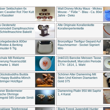
äser Sektschalen 6x
Walt Disney Micky Maus - Mickey
rc Cavalier Rot 70er Kult
Mouse - " Füße " - Blau - Ca. 80er
 Klassiker
Jahre - Deko
s Oesterwitz
Alte Originale Korallenkette
ebsmodell Dampfmaschine
Korallenperlenkette
Schleifmaschine Bakelit
rlegebesteck 800er
Bronzefigur Tierfigur Gepard Auf
 Robbe & Berking
Rauchmarmor - Sockel Signiert
uster 6 Tlg.
Milo
chale Mit Reklame
(mk010) Barocke Meissen Tasse,
herung Feuersozität
Blumenbukett, Marcolini Periode
marke 1. Wahl
1774 - 1814, 1. Wahl
 Glücksbuddha Budda
Schöner Alter Damenring Mit
t Happy Buddha Mönch
Stein Und Kleinen Diamanten
bringer Holzfigur
Gold 375
ner Biedermeier
Damenring Platin 950 Mit Saphir
ische Ohrringe
1, 4 Karat
gold 585 Granate Simili
nablage Telefonregal
Black Forest Jugendstil Hunter