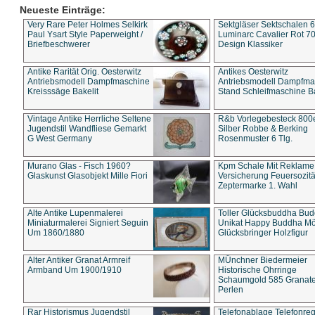
Neueste Einträge:
Very Rare Peter Holmes Selkirk
Sektgläser Sektschalen 
Paul Ysart Style Paperweight /
Luminarc Cavalier Rot 70
Briefbeschwerer
Design Klassiker
Antike Rarität Orig. Oesterwitz
Antikes Oesterwitz
Antriebsmodell Dampfmaschine
Antriebsmodell Dampfma
Kreisssäge Bakelit
Stand Schleifmaschine Ba
Vintage Antike Herrliche Seltene
R&b Vorlegebesteck 800
Jugendstil Wandfliese Gemarkt
Silber Robbe & Berking
G West Germany
Rosenmuster 6 Tlg.
Murano Glas - Fisch 1960?
Kpm Schale Mit Reklame
Glaskunst Glasobjekt Mille Fiori
Versicherung Feuersozitä
Zeptermarke 1. Wahl
Alte Antike Lupenmalerei
Toller Glücksbuddha Bu
Miniaturmalerei Signiert Seguin
Unikat Happy Buddha M
Um 1860/1880
Glücksbringer Holzfigur
Alter Antiker Granat Armreif
MÜnchner Biedermeier
Armband Um 1900/1910
Historische Ohrringe
Schaumgold 585 Granate 
Perlen
Rar Historismus Jugendstil
Telefonablage Telefonreg