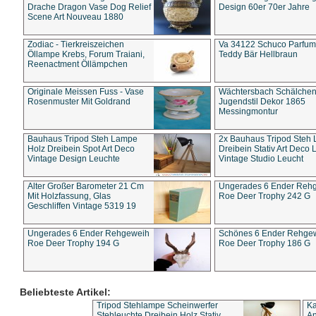
Drache Dragon Vase Dog Relief
Design 60er 70er Jahre
Scene Art Nouveau 1880
Zodiac - Tierkreiszeichen
Va 34122 Schuco Parfum 
Öllampe Krebs, Forum Traiani,
Teddy Bär Hellbraun
Reenactment Öllämpchen
Originale Meissen Fuss - Vase
Wächtersbach Schälche
Rosenmuster Mit Goldrand
Jugendstil Dekor 1865
Messingmontur
Bauhaus Tripod Steh Lampe
2x Bauhaus Tripod Steh
Holz Dreibein Spot Art Deco
Dreibein Stativ Art Deco L
Vintage Design Leuchte
Vintage Studio Leucht
Alter Großer Barometer 21 Cm
Ungerades 6 Ender Reh
Mit Holzfassung, Glas
Roe Deer Trophy 242 G
Geschliffen Vintage 5319 19
Ungerades 6 Ender Rehgeweih
Schönes 6 Ender Rehge
Roe Deer Trophy 194 G
Roe Deer Trophy 186 G
Beliebteste Artikel:
Tripod Stehlampe Scheinwerfer
Ka
Stehleuchte Dreibein Holz Stativ
An