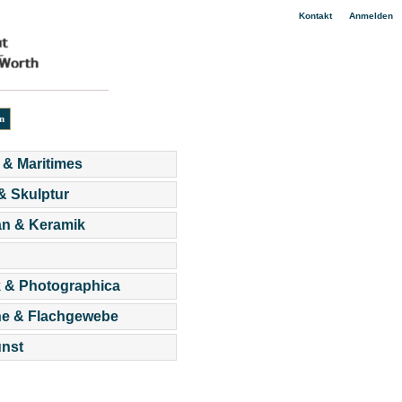
|
Kontakt
Anmelden
 & Maritimes
 & Skulptur
an & Keramik
 & Photographica
he & Flachgewebe
nst