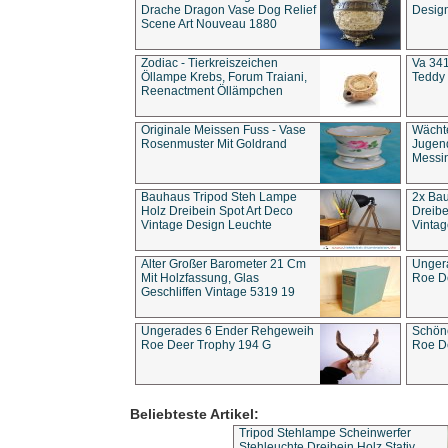
Drache Dragon Vase Dog Relief
Design
Scene Art Nouveau 1880
Zodiac - Tierkreiszeichen
Va 341
Öllampe Krebs, Forum Traiani,
Teddy 
Reenactment Öllämpchen
Originale Meissen Fuss - Vase
Wächt
Rosenmuster Mit Goldrand
Jugend
Messi
Bauhaus Tripod Steh Lampe
2x Ba
Holz Dreibein Spot Art Deco
Dreibe
Vintage Design Leuchte
Vintag
Alter Großer Barometer 21 Cm
Unger
Mit Holzfassung, Glas
Roe D
Geschliffen Vintage 5319 19
Ungerades 6 Ender Rehgeweih
Schön
Roe Deer Trophy 194 G
Roe D
Beliebteste Artikel:
Tripod Stehlampe Scheinwerfer
Stehleuchte Dreibein Holz Stativ