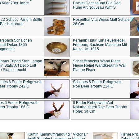
 60er 70er Jahre
Dackel Dachshund Bild Dog
Hund Art Nouveau Wmf S
22 Schuco Parfum Bottle
Rosenthal Vita Weiss Matt Schale
Bär Hellbraun
26 Cm
ersbach Schälchen
Keramik Figur Kurt Feuerriegel
stil Dekor 1865
Frohburg Sachsen Mädchen Mit
ngmontur
Katze Um 1915
uhaus Tripod Steh Lampe
Schaeffenacker Wand Platte
in Stativ Art Deco Loft
Fliese Relief Wandkeramik Wall
e Studio Leucht
Plaque Fisch
ades 6 Ender Rehgeweih
Schönes 6 Ender Rehgeweih
eer Trophy 242 G
Roe Deer Trophy 224 G
es 6 Ender Rehgeweih
6 Ender Rehgeweih Auf
eer Trophy 186 G
Naturholzbrett Roe Deer Trophy
Höhe: 34 Cm
Kamin Kaminumrandung " Victoria "
Fisher Pri
Antik Shabby Umrandung Vintage
Zubehör, V