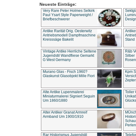
Neueste Einträge:
Very Rare Peter Holmes Selkirk
Sektgl
Paul Ysart Style Paperweight /
Lumina
Briefbeschwerer
Design
Antike Rarität Orig. Oesterwitz
Antike
Antriebsmodell Dampfmaschine
Antri
Kreisssäge Bakelit
Stand 
Vintage Antike Herrliche Seltene
R&b Vo
Jugendstil Wandfliese Gemarkt
Silber
G West Germany
Rosenm
Murano Glas - Fisch 1960?
Kpm S
Glaskunst Glasobjekt Mille Fiori
Versic
Zepter
Alte Antike Lupenmalerei
Toller
Miniaturmalerei Signiert Seguin
Unika
Um 1860/1880
Glücks
Alter Antiker Granat Armreif
MÜnch
Armband Um 1900/1910
Histor
Schaum
Perlen
Rar Historismus Jugendstil
Telefo