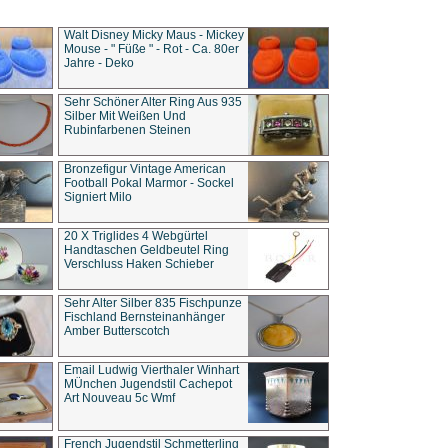
Walt Disney Micky Maus - Mickey
Mouse - " Füße " - Rot - Ca. 80er
Jahre - Deko
Sehr Schöner Alter Ring Aus 935
Silber Mit Weißen Und
Rubinfarbenen Steinen
Bronzefigur Vintage American
Football Pokal Marmor - Sockel
Signiert Milo
20 X Triglides 4 Webgürtel
Handtaschen Geldbeutel Ring
Verschluss Haken Schieber
Sehr Alter Silber 835 Fischpunze
Fischland Bernsteinanhänger
Amber Butterscotch
Email Ludwig Vierthaler Winhart
MÜnchen Jugendstil Cachepot
Art Nouveau 5c Wmf
French Jugendstil Schmetterling