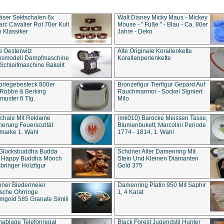
äser Sektschalen 6x
Walt Disney Micky Maus - Mickey
rc Cavalier Rot 70er Kult
Mouse - " Füße " - Blau - Ca. 80er
 Klassiker
Jahre - Deko
s Oesterwitz
Alte Originale Korallenkette
ebsmodell Dampfmaschine
Korallenperlenkette
Schleifmaschine Bakelit
rlegebesteck 800er
Bronzefigur Tierfigur Gepard Auf
 Robbe & Berking
Rauchmarmor - Sockel Signiert
uster 6 Tlg.
Milo
chale Mit Reklame
(mk010) Barocke Meissen Tasse,
herung Feuersozität
Blumenbukett, Marcolini Periode
marke 1. Wahl
1774 - 1814, 1. Wahl
 Glücksbuddha Budda
Schöner Alter Damenring Mit
t Happy Buddha Mönch
Stein Und Kleinen Diamanten
bringer Holzfigur
Gold 375
ner Biedermeier
Damenring Platin 950 Mit Saphir
ische Ohrringe
1, 4 Karat
gold 585 Granate Simili
nablage Telefonregal
Black Forest Jugendstil Hunter