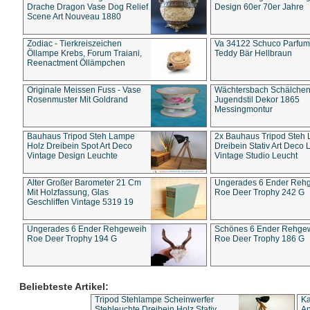
Drache Dragon Vase Dog Relief
Design 60er 70er Jahre
Scene Art Nouveau 1880
Zodiac - Tierkreiszeichen
Va 34122 Schuco Parfum 
Öllampe Krebs, Forum Traiani,
Teddy Bär Hellbraun
Reenactment Öllämpchen
Originale Meissen Fuss - Vase
Wächtersbach Schälche
Rosenmuster Mit Goldrand
Jugendstil Dekor 1865
Messingmontur
Bauhaus Tripod Steh Lampe
2x Bauhaus Tripod Steh
Holz Dreibein Spot Art Deco
Dreibein Stativ Art Deco L
Vintage Design Leuchte
Vintage Studio Leucht
Alter Großer Barometer 21 Cm
Ungerades 6 Ender Reh
Mit Holzfassung, Glas
Roe Deer Trophy 242 G
Geschliffen Vintage 5319 19
Ungerades 6 Ender Rehgeweih
Schönes 6 Ender Rehge
Roe Deer Trophy 194 G
Roe Deer Trophy 186 G
Beliebteste Artikel:
Tripod Stehlampe Scheinwerfer
Ka
Stehleuchte Dreibein Holz Stativ
An