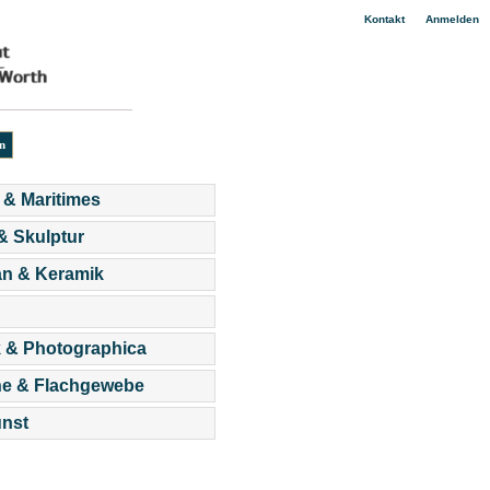
|
Kontakt
Anmelden
 & Maritimes
 & Skulptur
an & Keramik
 & Photographica
he & Flachgewebe
nst