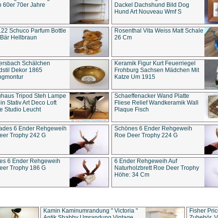
 60er 70er Jahre
Dackel Dachshund Bild Dog
Hund Art Nouveau Wmf S
22 Schuco Parfum Bottle
Rosenthal Vita Weiss Matt Schale
Bär Hellbraun
26 Cm
ersbach Schälchen
Keramik Figur Kurt Feuerriegel
stil Dekor 1865
Frohburg Sachsen Mädchen Mit
ngmontur
Katze Um 1915
uhaus Tripod Steh Lampe
Schaeffenacker Wand Platte
in Stativ Art Deco Loft
Fliese Relief Wandkeramik Wall
e Studio Leucht
Plaque Fisch
ades 6 Ender Rehgeweih
Schönes 6 Ender Rehgeweih
eer Trophy 242 G
Roe Deer Trophy 224 G
es 6 Ender Rehgeweih
6 Ender Rehgeweih Auf
eer Trophy 186 G
Naturholzbrett Roe Deer Trophy
Höhe: 34 Cm
Kamin Kaminumrandung " Victoria "
Fisher Pri
Antik Shabby Umrandung Vintage
Zubehör, V