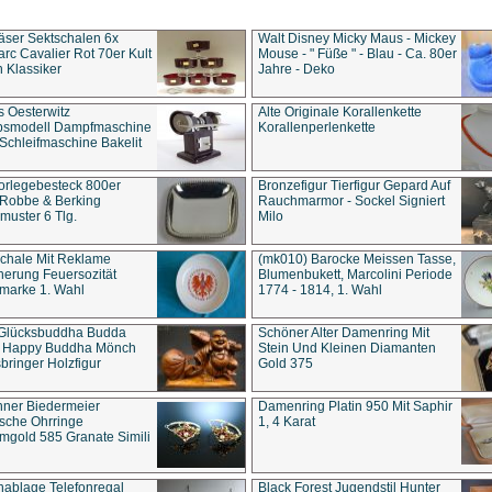
äser Sektschalen 6x
Walt Disney Micky Maus - Mickey
rc Cavalier Rot 70er Kult
Mouse - " Füße " - Blau - Ca. 80er
 Klassiker
Jahre - Deko
s Oesterwitz
Alte Originale Korallenkette
ebsmodell Dampfmaschine
Korallenperlenkette
Schleifmaschine Bakelit
rlegebesteck 800er
Bronzefigur Tierfigur Gepard Auf
 Robbe & Berking
Rauchmarmor - Sockel Signiert
uster 6 Tlg.
Milo
chale Mit Reklame
(mk010) Barocke Meissen Tasse,
herung Feuersozität
Blumenbukett, Marcolini Periode
marke 1. Wahl
1774 - 1814, 1. Wahl
 Glücksbuddha Budda
Schöner Alter Damenring Mit
t Happy Buddha Mönch
Stein Und Kleinen Diamanten
bringer Holzfigur
Gold 375
ner Biedermeier
Damenring Platin 950 Mit Saphir
ische Ohrringe
1, 4 Karat
gold 585 Granate Simili
nablage Telefonregal
Black Forest Jugendstil Hunter