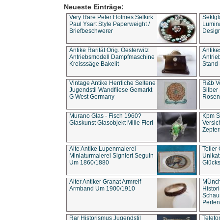
Neueste Einträge:
Very Rare Peter Holmes Selkirk
Sektgl
Paul Ysart Style Paperweight /
Lumina
Briefbeschwerer
Design
Antike Rarität Orig. Oesterwitz
Antike
Antriebsmodell Dampfmaschine
Antri
Kreisssäge Bakelit
Stand 
Vintage Antike Herrliche Seltene
R&b Vo
Jugendstil Wandfliese Gemarkt
Silber
G West Germany
Rosenm
Murano Glas - Fisch 1960?
Kpm S
Glaskunst Glasobjekt Mille Fiori
Versic
Zepter
Alte Antike Lupenmalerei
Toller
Miniaturmalerei Signiert Seguin
Unika
Um 1860/1880
Glücks
Alter Antiker Granat Armreif
MÜnch
Armband Um 1900/1910
Histor
Schaum
Perlen
Rar Historismus Jugendstil
Telefo