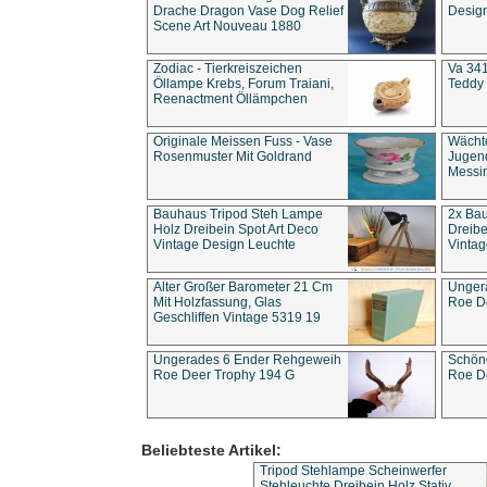
Drache Dragon Vase Dog Relief
Design
Scene Art Nouveau 1880
Zodiac - Tierkreiszeichen
Va 341
Öllampe Krebs, Forum Traiani,
Teddy 
Reenactment Öllämpchen
Originale Meissen Fuss - Vase
Wächt
Rosenmuster Mit Goldrand
Jugend
Messi
Bauhaus Tripod Steh Lampe
2x Ba
Holz Dreibein Spot Art Deco
Dreibe
Vintage Design Leuchte
Vintag
Alter Großer Barometer 21 Cm
Unger
Mit Holzfassung, Glas
Roe D
Geschliffen Vintage 5319 19
Ungerades 6 Ender Rehgeweih
Schön
Roe Deer Trophy 194 G
Roe D
Beliebteste Artikel:
Tripod Stehlampe Scheinwerfer
Stehleuchte Dreibein Holz Stativ