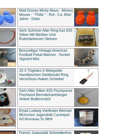
Walt Disney Micky Maus - Mickey
Mouse - " Füße " - Rot - Ca. 80er
Jahre - Deko
Sehr Schöner Alter Ring Aus 935
Silber Mit Weißen Und
Rubinfarbenen Steinen
Bronzefigur Vintage American
Football Pokal Marmor - Sockel
Signiert Milo
20 X Triglides 4 Webgürtel
Handtaschen Geldbeutel Ring
Verschluss Haken Schieber
Sehr Alter Silber 835 Fischpunze
Fischland Bernsteinanhänger
Amber Butterscotch
Email Ludwig Vierthaler Winhart
MÜnchen Jugendstil Cachepot
Art Nouveau 5c Wmf
French Jugendstil Schmetterling