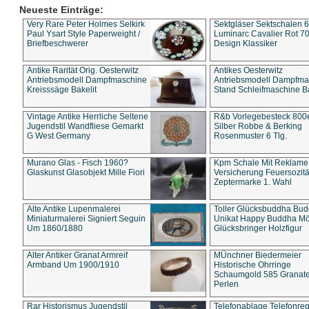
Neueste Einträge:
Very Rare Peter Holmes Selkirk
Sektgläser Sektschalen 
Paul Ysart Style Paperweight /
Luminarc Cavalier Rot 70
Briefbeschwerer
Design Klassiker
Antike Rarität Orig. Oesterwitz
Antikes Oesterwitz
Antriebsmodell Dampfmaschine
Antriebsmodell Dampfma
Kreisssäge Bakelit
Stand Schleifmaschine Ba
Vintage Antike Herrliche Seltene
R&b Vorlegebesteck 800
Jugendstil Wandfliese Gemarkt
Silber Robbe & Berking
G West Germany
Rosenmuster 6 Tlg.
Murano Glas - Fisch 1960?
Kpm Schale Mit Reklame
Glaskunst Glasobjekt Mille Fiori
Versicherung Feuersozitä
Zeptermarke 1. Wahl
Alte Antike Lupenmalerei
Toller Glücksbuddha Bu
Miniaturmalerei Signiert Seguin
Unikat Happy Buddha M
Um 1860/1880
Glücksbringer Holzfigur
Alter Antiker Granat Armreif
MÜnchner Biedermeier
Armband Um 1900/1910
Historische Ohrringe
Schaumgold 585 Granate 
Perlen
Rar Historismus Jugendstil
Telefonablage Telefonreg