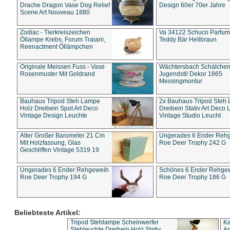
Drache Dragon Vase Dog Relief
Design 60er 70er Jahre
Scene Art Nouveau 1880
Zodiac - Tierkreiszeichen
Va 34122 Schuco Parfum 
Öllampe Krebs, Forum Traiani,
Teddy Bär Hellbraun
Reenactment Öllämpchen
Originale Meissen Fuss - Vase
Wächtersbach Schälche
Rosenmuster Mit Goldrand
Jugendstil Dekor 1865
Messingmontur
Bauhaus Tripod Steh Lampe
2x Bauhaus Tripod Steh
Holz Dreibein Spot Art Deco
Dreibein Stativ Art Deco L
Vintage Design Leuchte
Vintage Studio Leucht
Alter Großer Barometer 21 Cm
Ungerades 6 Ender Reh
Mit Holzfassung, Glas
Roe Deer Trophy 242 G
Geschliffen Vintage 5319 19
Ungerades 6 Ender Rehgeweih
Schönes 6 Ender Rehge
Roe Deer Trophy 194 G
Roe Deer Trophy 186 G
Beliebteste Artikel:
Tripod Stehlampe Scheinwerfer
Ka
Stehleuchte Dreibein Holz Stativ
An