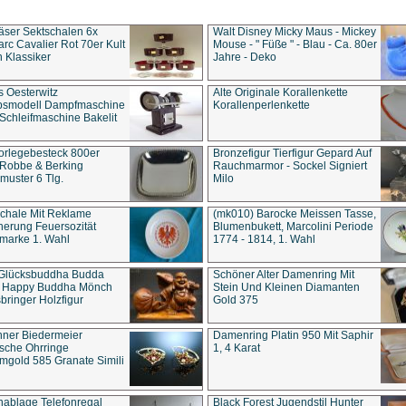
äser Sektschalen 6x
Walt Disney Micky Maus - Mickey
rc Cavalier Rot 70er Kult
Mouse - " Füße " - Blau - Ca. 80er
 Klassiker
Jahre - Deko
s Oesterwitz
Alte Originale Korallenkette
ebsmodell Dampfmaschine
Korallenperlenkette
Schleifmaschine Bakelit
rlegebesteck 800er
Bronzefigur Tierfigur Gepard Auf
 Robbe & Berking
Rauchmarmor - Sockel Signiert
uster 6 Tlg.
Milo
chale Mit Reklame
(mk010) Barocke Meissen Tasse,
herung Feuersozität
Blumenbukett, Marcolini Periode
marke 1. Wahl
1774 - 1814, 1. Wahl
 Glücksbuddha Budda
Schöner Alter Damenring Mit
t Happy Buddha Mönch
Stein Und Kleinen Diamanten
bringer Holzfigur
Gold 375
ner Biedermeier
Damenring Platin 950 Mit Saphir
ische Ohrringe
1, 4 Karat
gold 585 Granate Simili
nablage Telefonregal
Black Forest Jugendstil Hunter