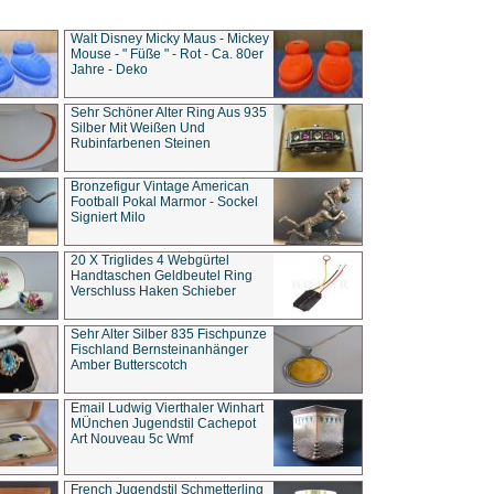
Walt Disney Micky Maus - Mickey
Mouse - " Füße " - Rot - Ca. 80er
Jahre - Deko
Sehr Schöner Alter Ring Aus 935
Silber Mit Weißen Und
Rubinfarbenen Steinen
Bronzefigur Vintage American
Football Pokal Marmor - Sockel
Signiert Milo
20 X Triglides 4 Webgürtel
Handtaschen Geldbeutel Ring
Verschluss Haken Schieber
Sehr Alter Silber 835 Fischpunze
Fischland Bernsteinanhänger
Amber Butterscotch
Email Ludwig Vierthaler Winhart
MÜnchen Jugendstil Cachepot
Art Nouveau 5c Wmf
French Jugendstil Schmetterling