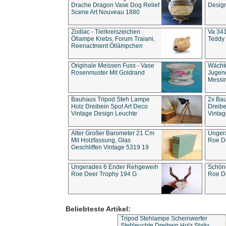
Drache Dragon Vase Dog Relief
Design
Scene Art Nouveau 1880
Zodiac - Tierkreiszeichen
Va 341
Öllampe Krebs, Forum Traiani,
Teddy 
Reenactment Öllämpchen
Originale Meissen Fuss - Vase
Wächt
Rosenmuster Mit Goldrand
Jugend
Messi
Bauhaus Tripod Steh Lampe
2x Ba
Holz Dreibein Spot Art Deco
Dreibe
Vintage Design Leuchte
Vintag
Alter Großer Barometer 21 Cm
Unger
Mit Holzfassung, Glas
Roe D
Geschliffen Vintage 5319 19
Ungerades 6 Ender Rehgeweih
Schön
Roe Deer Trophy 194 G
Roe D
Beliebteste Artikel:
Tripod Stehlampe Scheinwerfer
Stehleuchte Dreibein Holz Stativ