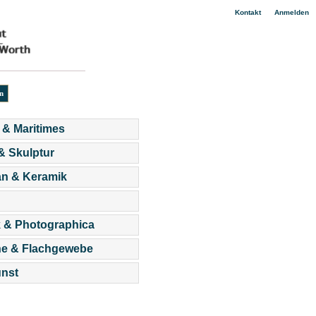
|
Kontakt
Anmelden
 & Maritimes
 & Skulptur
an & Keramik
 & Photographica
he & Flachgewebe
nst