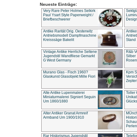
Neueste Einträge:
Very Rare Peter Holmes Selkirk
Sektgl
Paul Ysart Style Paperweight /
Lumina
Briefbeschwerer
Design
Antike Rarität Orig. Oesterwitz
Antike
Antriebsmodell Dampfmaschine
Antri
Kreisssäge Bakelit
Stand 
Vintage Antike Herrliche Seltene
R&b Vo
Jugendstil Wandfliese Gemarkt
Silber
G West Germany
Rosenm
Murano Glas - Fisch 1960?
Kpm S
Glaskunst Glasobjekt Mille Fiori
Versic
Zepter
Alte Antike Lupenmalerei
Toller
Miniaturmalerei Signiert Seguin
Unika
Um 1860/1880
Glücks
Alter Antiker Granat Armreif
MÜnch
Armband Um 1900/1910
Histor
Schaum
Perlen
Rar Historismus Jugendstil
Telefo