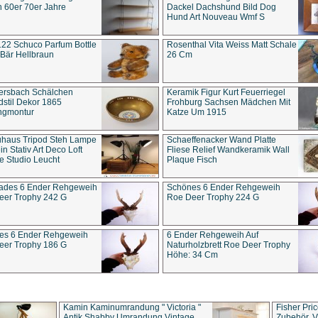
 60er 70er Jahre
Dackel Dachshund Bild Dog
Hund Art Nouveau Wmf S
22 Schuco Parfum Bottle
Rosenthal Vita Weiss Matt Schale
Bär Hellbraun
26 Cm
ersbach Schälchen
Keramik Figur Kurt Feuerriegel
stil Dekor 1865
Frohburg Sachsen Mädchen Mit
ngmontur
Katze Um 1915
uhaus Tripod Steh Lampe
Schaeffenacker Wand Platte
in Stativ Art Deco Loft
Fliese Relief Wandkeramik Wall
e Studio Leucht
Plaque Fisch
ades 6 Ender Rehgeweih
Schönes 6 Ender Rehgeweih
eer Trophy 242 G
Roe Deer Trophy 224 G
es 6 Ender Rehgeweih
6 Ender Rehgeweih Auf
eer Trophy 186 G
Naturholzbrett Roe Deer Trophy
Höhe: 34 Cm
Kamin Kaminumrandung " Victoria "
Fisher Pri
Antik Shabby Umrandung Vintage
Zubehör, V