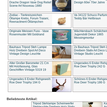
Drache Dragon Vase Dog Relief
Design 60er 70er Jahre
Scene Art Nouveau 1880
Zodiac - Tierkreiszeichen
Va 34122 Schuco Parfum 
Öllampe Krebs, Forum Traiani,
Teddy Bär Hellbraun
Reenactment Öllämpchen
Originale Meissen Fuss - Vase
Wächtersbach Schälche
Rosenmuster Mit Goldrand
Jugendstil Dekor 1865
Messingmontur
Bauhaus Tripod Steh Lampe
2x Bauhaus Tripod Steh
Holz Dreibein Spot Art Deco
Dreibein Stativ Art Deco L
Vintage Design Leuchte
Vintage Studio Leucht
Alter Großer Barometer 21 Cm
Ungerades 6 Ender Reh
Mit Holzfassung, Glas
Roe Deer Trophy 242 G
Geschliffen Vintage 5319 19
Ungerades 6 Ender Rehgeweih
Schönes 6 Ender Rehge
Roe Deer Trophy 194 G
Roe Deer Trophy 186 G
Beliebteste Artikel:
Tripod Stehlampe Scheinwerfer
Ka
Stehleuchte Dreibein Holz Stativ
An