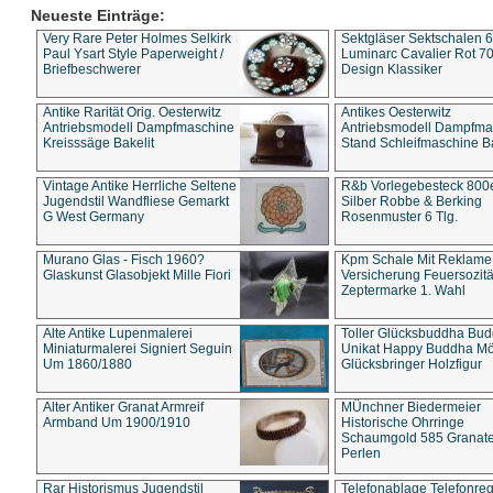
Neueste Einträge:
Very Rare Peter Holmes Selkirk
Sektgläser Sektschalen 
Paul Ysart Style Paperweight /
Luminarc Cavalier Rot 70
Briefbeschwerer
Design Klassiker
Antike Rarität Orig. Oesterwitz
Antikes Oesterwitz
Antriebsmodell Dampfmaschine
Antriebsmodell Dampfma
Kreisssäge Bakelit
Stand Schleifmaschine Ba
Vintage Antike Herrliche Seltene
R&b Vorlegebesteck 800
Jugendstil Wandfliese Gemarkt
Silber Robbe & Berking
G West Germany
Rosenmuster 6 Tlg.
Murano Glas - Fisch 1960?
Kpm Schale Mit Reklame
Glaskunst Glasobjekt Mille Fiori
Versicherung Feuersozitä
Zeptermarke 1. Wahl
Alte Antike Lupenmalerei
Toller Glücksbuddha Bu
Miniaturmalerei Signiert Seguin
Unikat Happy Buddha M
Um 1860/1880
Glücksbringer Holzfigur
Alter Antiker Granat Armreif
MÜnchner Biedermeier
Armband Um 1900/1910
Historische Ohrringe
Schaumgold 585 Granate 
Perlen
Rar Historismus Jugendstil
Telefonablage Telefonreg