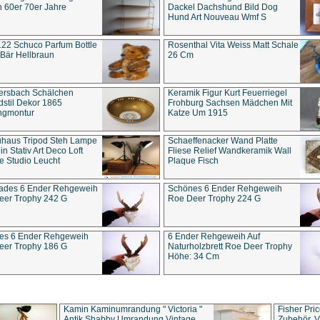
 60er 70er Jahre
Dackel Dachshund Bild Dog
Hund Art Nouveau Wmf S
22 Schuco Parfum Bottle
Rosenthal Vita Weiss Matt Schale
Bär Hellbraun
26 Cm
ersbach Schälchen
Keramik Figur Kurt Feuerriegel
stil Dekor 1865
Frohburg Sachsen Mädchen Mit
ngmontur
Katze Um 1915
uhaus Tripod Steh Lampe
Schaeffenacker Wand Platte
in Stativ Art Deco Loft
Fliese Relief Wandkeramik Wall
e Studio Leucht
Plaque Fisch
ades 6 Ender Rehgeweih
Schönes 6 Ender Rehgeweih
eer Trophy 242 G
Roe Deer Trophy 224 G
es 6 Ender Rehgeweih
6 Ender Rehgeweih Auf
eer Trophy 186 G
Naturholzbrett Roe Deer Trophy
Höhe: 34 Cm
Kamin Kaminumrandung " Victoria "
Fisher Pri
Antik Shabby Umrandung Vintage
Zubehör, V