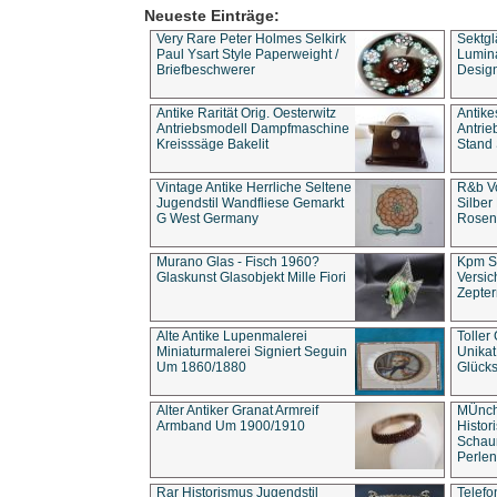
Neueste Einträge:
Very Rare Peter Holmes Selkirk
Sektgl
Paul Ysart Style Paperweight /
Lumina
Briefbeschwerer
Design
Antike Rarität Orig. Oesterwitz
Antike
Antriebsmodell Dampfmaschine
Antri
Kreisssäge Bakelit
Stand 
Vintage Antike Herrliche Seltene
R&b Vo
Jugendstil Wandfliese Gemarkt
Silber
G West Germany
Rosenm
Murano Glas - Fisch 1960?
Kpm S
Glaskunst Glasobjekt Mille Fiori
Versic
Zepter
Alte Antike Lupenmalerei
Toller
Miniaturmalerei Signiert Seguin
Unika
Um 1860/1880
Glücks
Alter Antiker Granat Armreif
MÜnch
Armband Um 1900/1910
Histor
Schaum
Perlen
Rar Historismus Jugendstil
Telefo