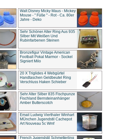
Walt Disney Micky Maus - Mickey
Mouse - " Füße " - Rot - Ca. 80er
Jahre - Deko
Sehr Schöner Alter Ring Aus 935
Silber Mit Weißen Und
Rubinfarbenen Steinen
Bronzefigur Vintage American
Football Pokal Marmor - Sockel
Signiert Milo
20 X Triglides 4 Webgürtel
Handtaschen Geldbeutel Ring
Verschluss Haken Schieber
Sehr Alter Silber 835 Fischpunze
Fischland Bernsteinanhänger
Amber Butterscotch
Email Ludwig Vierthaler Winhart
MÜnchen Jugendstil Cachepot
Art Nouveau 5c Wmf
French Jugendstil Schmetterling