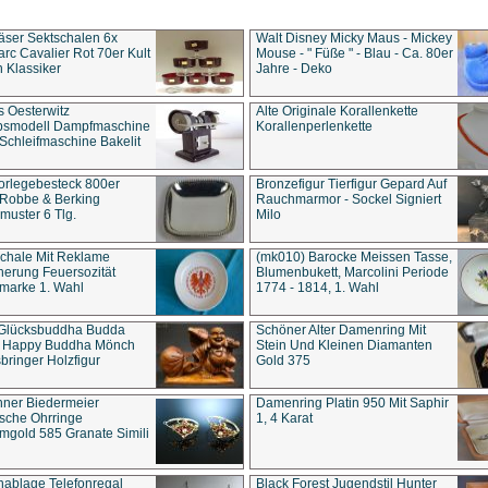
äser Sektschalen 6x
Walt Disney Micky Maus - Mickey
rc Cavalier Rot 70er Kult
Mouse - " Füße " - Blau - Ca. 80er
 Klassiker
Jahre - Deko
s Oesterwitz
Alte Originale Korallenkette
ebsmodell Dampfmaschine
Korallenperlenkette
Schleifmaschine Bakelit
rlegebesteck 800er
Bronzefigur Tierfigur Gepard Auf
 Robbe & Berking
Rauchmarmor - Sockel Signiert
uster 6 Tlg.
Milo
chale Mit Reklame
(mk010) Barocke Meissen Tasse,
herung Feuersozität
Blumenbukett, Marcolini Periode
marke 1. Wahl
1774 - 1814, 1. Wahl
 Glücksbuddha Budda
Schöner Alter Damenring Mit
t Happy Buddha Mönch
Stein Und Kleinen Diamanten
bringer Holzfigur
Gold 375
ner Biedermeier
Damenring Platin 950 Mit Saphir
ische Ohrringe
1, 4 Karat
gold 585 Granate Simili
nablage Telefonregal
Black Forest Jugendstil Hunter