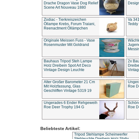
Drache Dragon Vase Dog Relief
Design
Scene Art Nouveau 1880
Zodiac - Tierkreiszeichen
Va 341
Öllampe Krebs, Forum Traiani,
Teddy 
Reenactment Öllämpchen
Originale Meissen Fuss - Vase
Wächt
Rosenmuster Mit Goldrand
Jugend
Messi
Bauhaus Tripod Steh Lampe
2x Ba
Holz Dreibein Spot Art Deco
Dreibe
Vintage Design Leuchte
Vintag
Alter Großer Barometer 21 Cm
Unger
Mit Holzfassung, Glas
Roe D
Geschliffen Vintage 5319 19
Ungerades 6 Ender Rehgeweih
Schön
Roe Deer Trophy 194 G
Roe D
Beliebteste Artikel:
Tripod Stehlampe Scheinwerfer
Stehleuchte Dreibein Holz Stativ