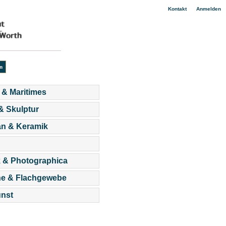
|
Kontakt
Anmelden
 & Maritimes
 & Skulptur
an & Keramik
 & Photographica
he & Flachgewebe
nst