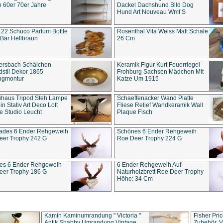
 60er 70er Jahre
Dackel Dachshund Bild Dog
Hund Art Nouveau Wmf S
22 Schuco Parfum Bottle
Rosenthal Vita Weiss Matt Schale
Bär Hellbraun
26 Cm
ersbach Schälchen
Keramik Figur Kurt Feuerriegel
stil Dekor 1865
Frohburg Sachsen Mädchen Mit
ngmontur
Katze Um 1915
uhaus Tripod Steh Lampe
Schaeffenacker Wand Platte
in Stativ Art Deco Loft
Fliese Relief Wandkeramik Wall
e Studio Leucht
Plaque Fisch
ades 6 Ender Rehgeweih
Schönes 6 Ender Rehgeweih
eer Trophy 242 G
Roe Deer Trophy 224 G
es 6 Ender Rehgeweih
6 Ender Rehgeweih Auf
eer Trophy 186 G
Naturholzbrett Roe Deer Trophy
Höhe: 34 Cm
Kamin Kaminumrandung " Victoria "
Fisher Pri
Antik Shabby Umrandung Vintage
Zubehör, V