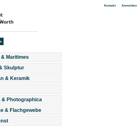
|
Kontakt
Anmelden
 & Maritimes
 & Skulptur
an & Keramik
 & Photographica
he & Flachgewebe
nst