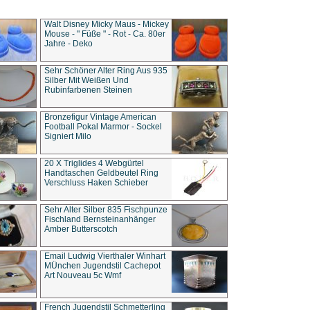
Walt Disney Micky Maus - Mickey
Mouse - " Füße " - Rot - Ca. 80er
Jahre - Deko
Sehr Schöner Alter Ring Aus 935
Silber Mit Weißen Und
Rubinfarbenen Steinen
Bronzefigur Vintage American
Football Pokal Marmor - Sockel
Signiert Milo
20 X Triglides 4 Webgürtel
Handtaschen Geldbeutel Ring
Verschluss Haken Schieber
Sehr Alter Silber 835 Fischpunze
Fischland Bernsteinanhänger
Amber Butterscotch
Email Ludwig Vierthaler Winhart
MÜnchen Jugendstil Cachepot
Art Nouveau 5c Wmf
French Jugendstil Schmetterling