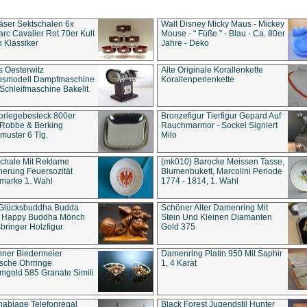
äser Sektschalen 6x
Walt Disney Micky Maus - Mickey
rc Cavalier Rot 70er Kult
Mouse - " Füße " - Blau - Ca. 80er
 Klassiker
Jahre - Deko
s Oesterwitz
Alte Originale Korallenkette
ebsmodell Dampfmaschine
Korallenperlenkette
Schleifmaschine Bakelit
rlegebesteck 800er
Bronzefigur Tierfigur Gepard Auf
 Robbe & Berking
Rauchmarmor - Sockel Signiert
uster 6 Tlg.
Milo
chale Mit Reklame
(mk010) Barocke Meissen Tasse,
herung Feuersozität
Blumenbukett, Marcolini Periode
marke 1. Wahl
1774 - 1814, 1. Wahl
 Glücksbuddha Budda
Schöner Alter Damenring Mit
t Happy Buddha Mönch
Stein Und Kleinen Diamanten
bringer Holzfigur
Gold 375
ner Biedermeier
Damenring Platin 950 Mit Saphir
ische Ohrringe
1, 4 Karat
gold 585 Granate Simili
nablage Telefonregal
Black Forest Jugendstil Hunter