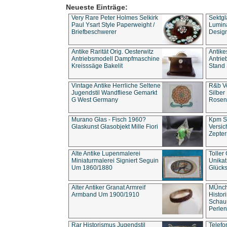
Neueste Einträge:
Very Rare Peter Holmes Selkirk
Sektgl
Paul Ysart Style Paperweight /
Lumina
Briefbeschwerer
Design
Antike Rarität Orig. Oesterwitz
Antike
Antriebsmodell Dampfmaschine
Antri
Kreisssäge Bakelit
Stand 
Vintage Antike Herrliche Seltene
R&b Vo
Jugendstil Wandfliese Gemarkt
Silber
G West Germany
Rosenm
Murano Glas - Fisch 1960?
Kpm S
Glaskunst Glasobjekt Mille Fiori
Versic
Zepter
Alte Antike Lupenmalerei
Toller
Miniaturmalerei Signiert Seguin
Unika
Um 1860/1880
Glücks
Alter Antiker Granat Armreif
MÜnch
Armband Um 1900/1910
Histor
Schaum
Perlen
Rar Historismus Jugendstil
Telefo