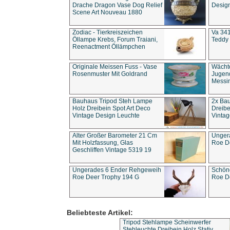
Drache Dragon Vase Dog Relief
Design
Scene Art Nouveau 1880
Zodiac - Tierkreiszeichen
Va 341
Öllampe Krebs, Forum Traiani,
Teddy 
Reenactment Öllämpchen
Originale Meissen Fuss - Vase
Wächt
Rosenmuster Mit Goldrand
Jugend
Messi
Bauhaus Tripod Steh Lampe
2x Ba
Holz Dreibein Spot Art Deco
Dreibe
Vintage Design Leuchte
Vintag
Alter Großer Barometer 21 Cm
Unger
Mit Holzfassung, Glas
Roe D
Geschliffen Vintage 5319 19
Ungerades 6 Ender Rehgeweih
Schön
Roe Deer Trophy 194 G
Roe D
Beliebteste Artikel:
Tripod Stehlampe Scheinwerfer
Stehleuchte Dreibein Holz Stativ