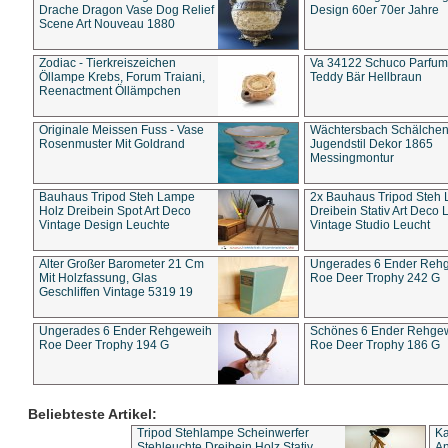
Drache Dragon Vase Dog Relief
Design 60er 70er Jahre
Scene Art Nouveau 1880
Zodiac - Tierkreiszeichen
Va 34122 Schuco Parfum 
Öllampe Krebs, Forum Traiani,
Teddy Bär Hellbraun
Reenactment Öllämpchen
Originale Meissen Fuss - Vase
Wächtersbach Schälche
Rosenmuster Mit Goldrand
Jugendstil Dekor 1865
Messingmontur
Bauhaus Tripod Steh Lampe
2x Bauhaus Tripod Steh
Holz Dreibein Spot Art Deco
Dreibein Stativ Art Deco L
Vintage Design Leuchte
Vintage Studio Leucht
Alter Großer Barometer 21 Cm
Ungerades 6 Ender Reh
Mit Holzfassung, Glas
Roe Deer Trophy 242 G
Geschliffen Vintage 5319 19
Ungerades 6 Ender Rehgeweih
Schönes 6 Ender Rehge
Roe Deer Trophy 194 G
Roe Deer Trophy 186 G
Beliebteste Artikel:
Tripod Stehlampe Scheinwerfer
Ka
Stehleuchte Dreibein Holz Stativ
An