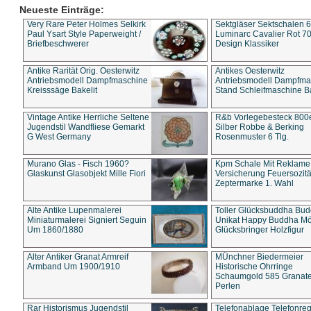
Neueste Einträge:
Very Rare Peter Holmes Selkirk
Sektgläser Sektschalen 
Paul Ysart Style Paperweight /
Luminarc Cavalier Rot 70
Briefbeschwerer
Design Klassiker
Antike Rarität Orig. Oesterwitz
Antikes Oesterwitz
Antriebsmodell Dampfmaschine
Antriebsmodell Dampfma
Kreisssäge Bakelit
Stand Schleifmaschine Ba
Vintage Antike Herrliche Seltene
R&b Vorlegebesteck 800
Jugendstil Wandfliese Gemarkt
Silber Robbe & Berking
G West Germany
Rosenmuster 6 Tlg.
Murano Glas - Fisch 1960?
Kpm Schale Mit Reklame
Glaskunst Glasobjekt Mille Fiori
Versicherung Feuersozitä
Zeptermarke 1. Wahl
Alte Antike Lupenmalerei
Toller Glücksbuddha Bu
Miniaturmalerei Signiert Seguin
Unikat Happy Buddha M
Um 1860/1880
Glücksbringer Holzfigur
Alter Antiker Granat Armreif
MÜnchner Biedermeier
Armband Um 1900/1910
Historische Ohrringe
Schaumgold 585 Granate 
Perlen
Rar Historismus Jugendstil
Telefonablage Telefonreg